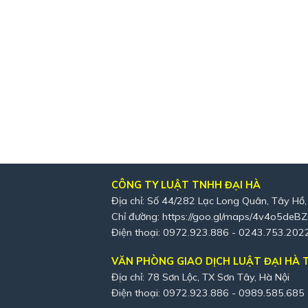
CÔNG TY LUẬT TNHH ĐẠI HÀ
Địa chỉ: Số 44/282 Lạc Long Quân, Tây Hồ,
Chỉ đường:
https://goo.gl/maps/4v4o5deB
Điện thoại: 0972.923.886 - 0243.753.202
VĂN PHÒNG GIAO DỊCH LUẬT ĐẠI HÀ T
Địa chỉ: 78 Sơn Lộc, TX Sơn Tây, Hà Nội
Điện thoại: 0972.923.886 - 0989.585.685