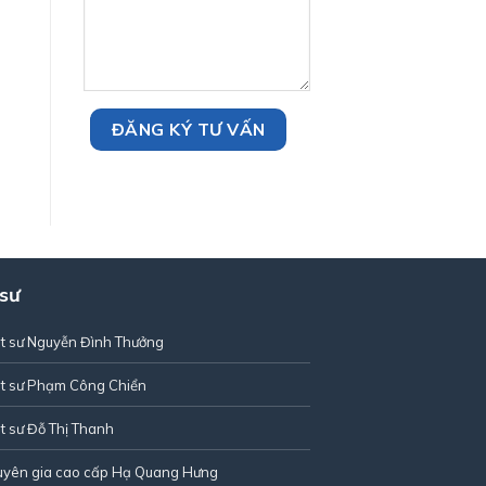
 sư
t sư Nguyễn Đình Thưởng
t sư Phạm Công Chiển
t sư Đỗ Thị Thanh
uyên gia cao cấp Hạ Quang Hưng