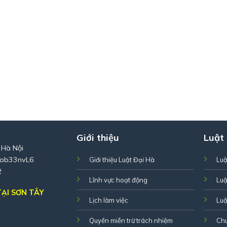
Giới thiệu
Luật
 Hà Nội
Zob33nvL6
Giới thiệu Luật Đại Hà
Luậ
2
Lĩnh vực hoạt động
Luậ
ẠI SƠN TÂY
Lịch làm việc
Luậ
Quyền miễn trừ trách nhiệm
Ch