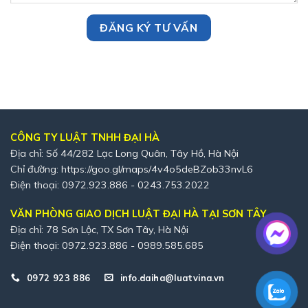
CÔNG TY LUẬT TNHH ĐẠI HÀ
Địa chỉ: Số 44/282 Lạc Long Quân, Tây Hồ, Hà Nội
Chỉ đường:
https://goo.gl/maps/4v4o5deBZob33nvL6
Điện thoại: 0972.923.886 - 0243.753.2022
VĂN PHÒNG GIAO DỊCH LUẬT ĐẠI HÀ TẠI SƠN TÂY
Địa chỉ: 78 Sơn Lộc, TX Sơn Tây, Hà Nội
Điện thoại: 0972.923.886 - 0989.585.685
0972 923 886
info.daiha@luatvina.vn