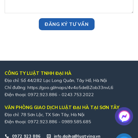
CÔNG TY LUẬT TNHH ĐẠI HÀ
Địa chỉ: Số 44/282 Lạc Long Quân, Tây Hồ, Hà Nội
Chỉ đường:
https://goo.gl/maps/4v4o5deBZob33nvL6
Điện thoại: 0972.923.886 - 0243.753.2022
VĂN PHÒNG GIAO DỊCH LUẬT ĐẠI HÀ TẠI SƠN TÂY
Địa chỉ: 78 Sơn Lộc, TX Sơn Tây, Hà Nội
Điện thoại: 0972.923.886 - 0989.585.685
0972 923 886
info.daiha@luatvina.vn