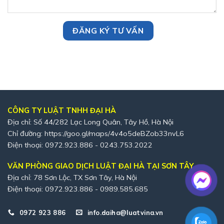
CÔNG TY LUẬT TNHH ĐẠI HÀ
Địa chỉ: Số 44/282 Lạc Long Quân, Tây Hồ, Hà Nội
Chỉ đường:
https://goo.gl/maps/4v4o5deBZob33nvL6
Điện thoại: 0972.923.886 - 0243.753.2022
VĂN PHÒNG GIAO DỊCH LUẬT ĐẠI HÀ TẠI SƠN TÂY
Địa chỉ: 78 Sơn Lộc, TX Sơn Tây, Hà Nội
Điện thoại: 0972.923.886 - 0989.585.685
0972 923 886
info.daiha@luatvina.vn