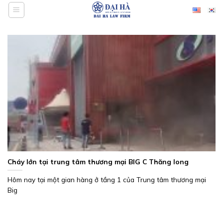
Bỏ
qua
nội
dung
Cháy lớn tại trung tâm thương mại BIG C Thăng long
Hôm nay tại một gian hàng ở tầng 1 của Trung tâm thương mại
Big