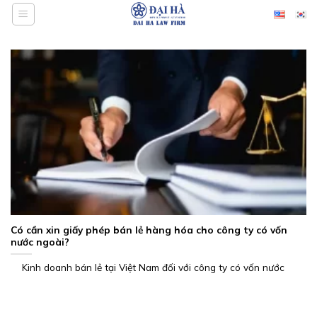
Bỏ
qua
nội
dung
Có cần xin giấy phép bán lẻ hàng hóa cho công ty có vốn
nước ngoài?
Kinh doanh bán lẻ tại Việt Nam đối với công ty có vốn nước