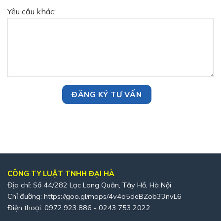
Yêu cầu khác:
CÔNG TY LUẬT TNHH ĐẠI HÀ
Địa chỉ: Số 44/282 Lạc Long Quân, Tây Hồ, Hà Nội
Chỉ đường:
https://goo.gl/maps/4v4o5deBZob33nvL6
Điện thoại: 0972.923.886 - 0243.753.2022