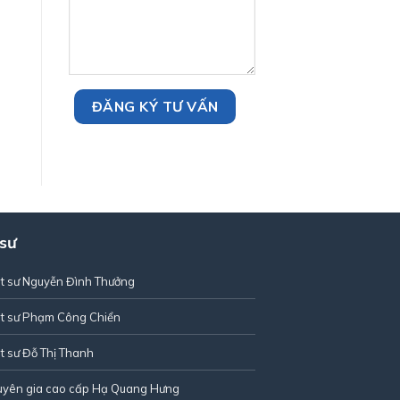
 sư
t sư Nguyễn Đình Thưởng
t sư Phạm Công Chiển
t sư Đỗ Thị Thanh
uyên gia cao cấp Hạ Quang Hưng