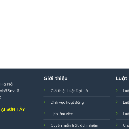
Giới thiệu
Luật
 Hà Nội
Zob33nvL6
Giới thiệu Luật Đại Hà
Luậ
2
Lĩnh vực hoạt động
Luậ
ẠI SƠN TÂY
Lịch làm việc
Luậ
Quyền miễn trừ trách nhiệm
Ch