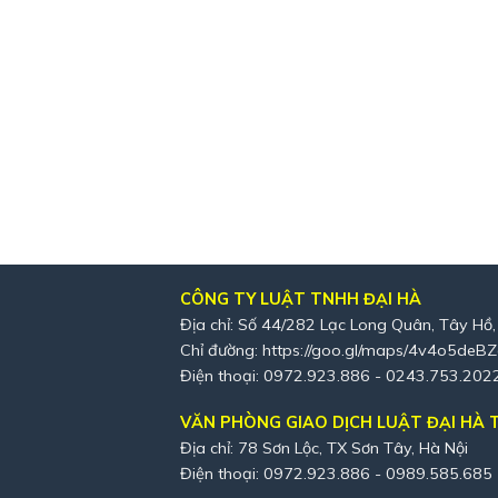
CÔNG TY LUẬT TNHH ĐẠI HÀ
Địa chỉ: Số 44/282 Lạc Long Quân, Tây Hồ,
Chỉ đường:
https://goo.gl/maps/4v4o5deB
Điện thoại: 0972.923.886 - 0243.753.202
VĂN PHÒNG GIAO DỊCH LUẬT ĐẠI HÀ T
Địa chỉ: 78 Sơn Lộc, TX Sơn Tây, Hà Nội
Điện thoại: 0972.923.886 - 0989.585.685