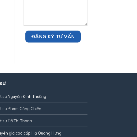
 sư
t sư Nguyễn Đình Thưởng
t sư Phạm Công Chiển
t sư Đỗ Thị Thanh
uyên gia cao cấp Hạ Quang Hưng