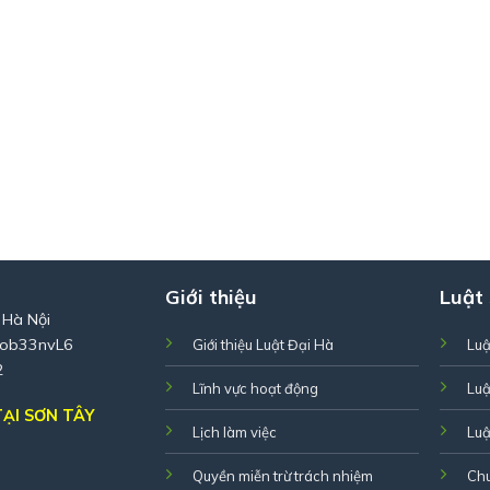
Giới thiệu
Luật
 Hà Nội
Zob33nvL6
Giới thiệu Luật Đại Hà
Luậ
2
Lĩnh vực hoạt động
Luậ
ẠI SƠN TÂY
Lịch làm việc
Luậ
Quyền miễn trừ trách nhiệm
Ch