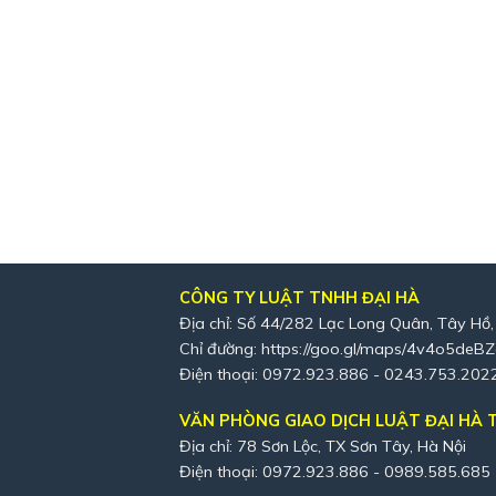
CÔNG TY LUẬT TNHH ĐẠI HÀ
Địa chỉ: Số 44/282 Lạc Long Quân, Tây Hồ,
Chỉ đường:
https://goo.gl/maps/4v4o5deB
Điện thoại: 0972.923.886 - 0243.753.202
VĂN PHÒNG GIAO DỊCH LUẬT ĐẠI HÀ T
Địa chỉ: 78 Sơn Lộc, TX Sơn Tây, Hà Nội
Điện thoại: 0972.923.886 - 0989.585.685