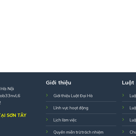
Giới thiệu
Luật
 Hà Nội
Zob33nvL6
Giới thiệu Luật Đại Hà
Luậ
2
Lĩnh vực hoạt động
Luậ
ẠI SƠN TÂY
Lịch làm việc
Luậ
Quyền miễn trừ trách nhiệm
Ch