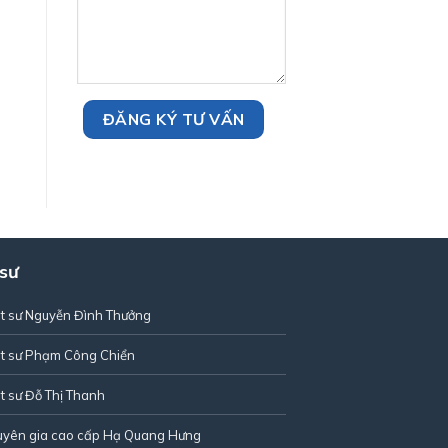
 sư
t sư Nguyễn Đình Thưởng
t sư Phạm Công Chiển
t sư Đỗ Thị Thanh
uyên gia cao cấp Hạ Quang Hưng