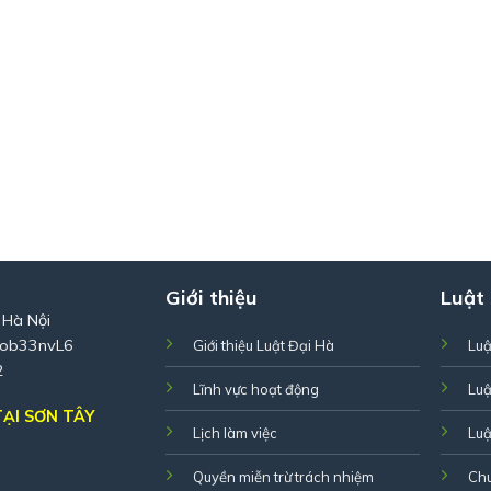
Giới thiệu
Luật
 Hà Nội
Zob33nvL6
Giới thiệu Luật Đại Hà
Luậ
2
Lĩnh vực hoạt động
Luậ
ẠI SƠN TÂY
Lịch làm việc
Luậ
Quyền miễn trừ trách nhiệm
Ch