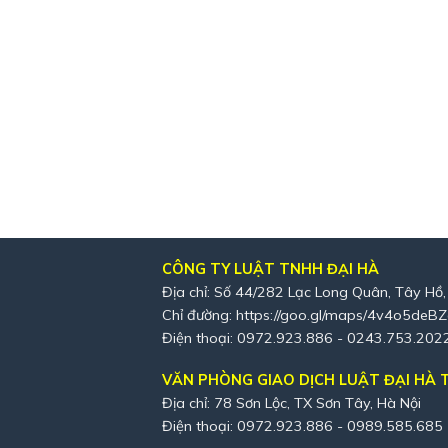
CÔNG TY LUẬT TNHH ĐẠI HÀ
Địa chỉ: Số 44/282 Lạc Long Quân, Tây Hồ,
Chỉ đường:
https://goo.gl/maps/4v4o5deB
Điện thoại: 0972.923.886 - 0243.753.202
VĂN PHÒNG GIAO DỊCH LUẬT ĐẠI HÀ T
Địa chỉ: 78 Sơn Lộc, TX Sơn Tây, Hà Nội
Điện thoại: 0972.923.886 - 0989.585.685