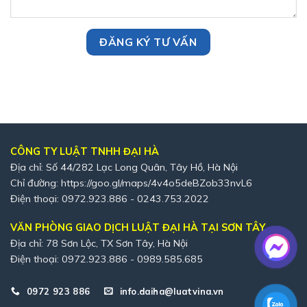
CÔNG TY LUẬT TNHH ĐẠI HÀ
Địa chỉ: Số 44/282 Lạc Long Quân, Tây Hồ, Hà Nội
Chỉ đường:
https://goo.gl/maps/4v4o5deBZob33nvL6
Điện thoại: 0972.923.886 - 0243.753.2022
VĂN PHÒNG GIAO DỊCH LUẬT ĐẠI HÀ TẠI SƠN TÂY
Địa chỉ: 78 Sơn Lộc, TX Sơn Tây, Hà Nội
Điện thoại: 0972.923.886 - 0989.585.685
0972 923 886
info.daiha@luatvina.vn