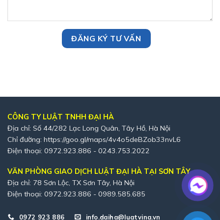
CÔNG TY LUẬT TNHH ĐẠI HÀ
Địa chỉ: Số 44/282 Lạc Long Quân, Tây Hồ, Hà Nội
Chỉ đường:
https://goo.gl/maps/4v4o5deBZob33nvL6
Điện thoại: 0972.923.886 - 0243.753.2022
VĂN PHÒNG GIAO DỊCH LUẬT ĐẠI HÀ TẠI SƠN TÂY
Địa chỉ: 78 Sơn Lộc, TX Sơn Tây, Hà Nội
Điện thoại: 0972.923.886 - 0989.585.685
0972 923 886
info.daiha@luatvina.vn