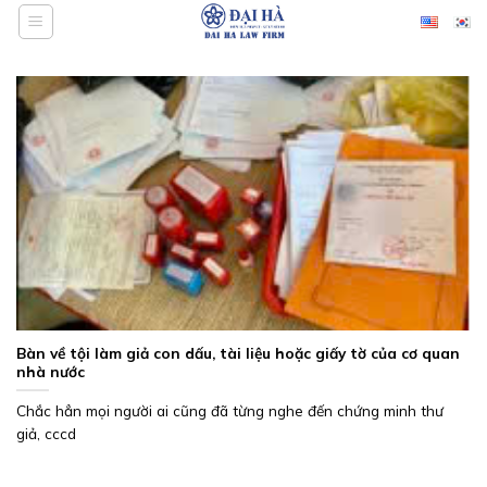
Bỏ
qua
nội
dung
Bàn về tội làm giả con dấu, tài liệu hoặc giấy tờ của cơ quan
nhà nước
Chắc hẳn mọi người ai cũng đã từng nghe đến chứng minh thư
giả, cccd