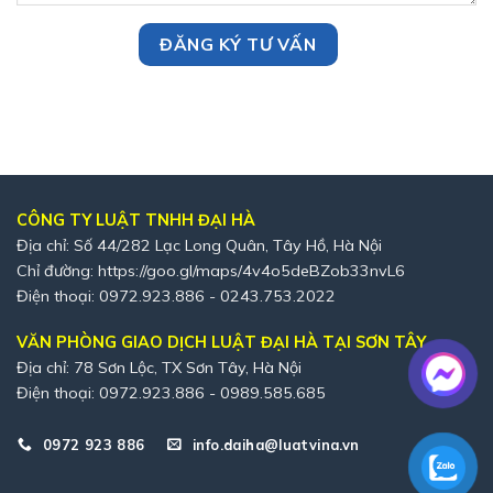
CÔNG TY LUẬT TNHH ĐẠI HÀ
Địa chỉ: Số 44/282 Lạc Long Quân, Tây Hồ, Hà Nội
Chỉ đường:
https://goo.gl/maps/4v4o5deBZob33nvL6
Điện thoại: 0972.923.886 - 0243.753.2022
VĂN PHÒNG GIAO DỊCH LUẬT ĐẠI HÀ TẠI SƠN TÂY
Địa chỉ: 78 Sơn Lộc, TX Sơn Tây, Hà Nội
Điện thoại: 0972.923.886 - 0989.585.685
0972 923 886
info.daiha@luatvina.vn