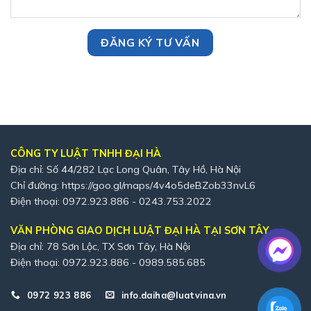
CÔNG TY LUẬT TNHH ĐẠI HÀ
Địa chỉ: Số 44/282 Lạc Long Quân, Tây Hồ, Hà Nội
Chỉ đường:
https://goo.gl/maps/4v4o5deBZob33nvL6
Điện thoại: 0972.923.886 - 0243.753.2022
VĂN PHÒNG GIAO DỊCH LUẬT ĐẠI HÀ TẠI SƠN TÂY
Địa chỉ: 78 Sơn Lộc, TX Sơn Tây, Hà Nội
Điện thoại: 0972.923.886 - 0989.585.685
0972 923 886
info.daiha@luatvina.vn