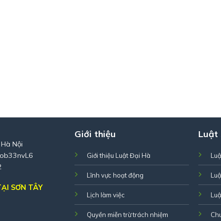
Giới thiệu
Luật
 Hà Nội
Zob33nvL6
Giới thiệu Luật Đại Hà
Luậ
2
Lĩnh vực hoạt động
Luậ
ẠI SƠN TÂY
Lịch làm việc
Luậ
Quyền miễn trừ trách nhiệm
Ch