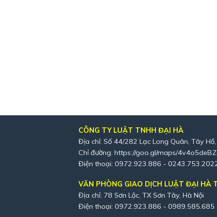
CÔNG TY LUẬT TNHH ĐẠI HÀ
Địa chỉ: Số 44/282 Lạc Long Quân, Tây Hồ,
Chỉ đường:
https://goo.gl/maps/4v4o5deB
Điện thoại: 0972.923.886 - 0243.753.202
VĂN PHÒNG GIAO DỊCH LUẬT ĐẠI HÀ T
Địa chỉ: 78 Sơn Lộc, TX Sơn Tây, Hà Nội
Điện thoại: 0972.923.886 - 0989.585.685