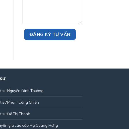
 sư
t sư Nguyễn Đình Thưởng
t sư Phạm Công Chiển
t sư Đỗ Thị Thanh
uyên gia cao cấp Hạ Quang Hưng