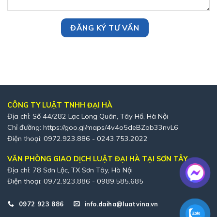
CÔNG TY LUẬT TNHH ĐẠI HÀ
Địa chỉ: Số 44/282 Lạc Long Quân, Tây Hồ, Hà Nội
Chỉ đường:
https://goo.gl/maps/4v4o5deBZob33nvL6
Điện thoại: 0972.923.886 - 0243.753.2022
VĂN PHÒNG GIAO DỊCH LUẬT ĐẠI HÀ TẠI SƠN TÂY
Địa chỉ: 78 Sơn Lộc, TX Sơn Tây, Hà Nội
Điện thoại: 0972.923.886 - 0989.585.685
0972 923 886
info.daiha@luatvina.vn