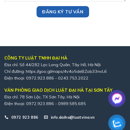
CÔNG TY LUẬT TNHH ĐẠI HÀ
Địa chỉ: Số 44/282 Lạc Long Quân, Tây Hồ, Hà Nội
Chỉ đường:
https://goo.gl/maps/4v4o5deBZob33nvL6
Điện thoại: 0972.923.886 - 0243.753.2022
VĂN PHÒNG GIAO DỊCH LUẬT ĐẠI HÀ TẠI SƠN TÂY
Địa chỉ: 78 Sơn Lộc, TX Sơn Tây, Hà Nội
Điện thoại: 0972.923.886 - 0989.585.685
0972 923 886
info.daiha@luatvina.vn