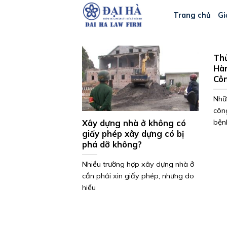
Bỏ
Trang chủ
Gi
qua
nội
dung
Thu
Hàn
Côn
Nhữ
côn
Xây dựng nhà ở không có
bện
giấy phép xây dựng có bị
phá dỡ không?
Nhiều trường hợp xây dựng nhà ở
cần phải xin giấy phép, nhưng do
hiểu