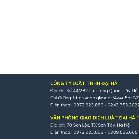
CÔNG TY LUẬT TNHH ĐẠI HÀ
Địa chỉ: Số 44/282 Lạc Long Quân, Tây Hồ,
Chỉ đường:
https://goo.gl/maps/4v4o5deB
Điện thoại: 0972.923.886 - 0243.753.202
VĂN PHÒNG GIAO DỊCH LUẬT ĐẠI HÀ T
Địa chỉ: 78 Sơn Lộc, TX Sơn Tây, Hà Nội
Điện thoại: 0972.923.886 - 0989.585.685