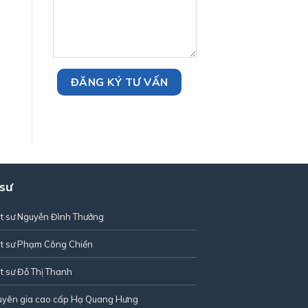
 sư
t sư Nguyễn Đình Thưởng
t sư Phạm Công Chiển
t sư Đỗ Thị Thanh
uyên gia cao cấp Hạ Quang Hưng