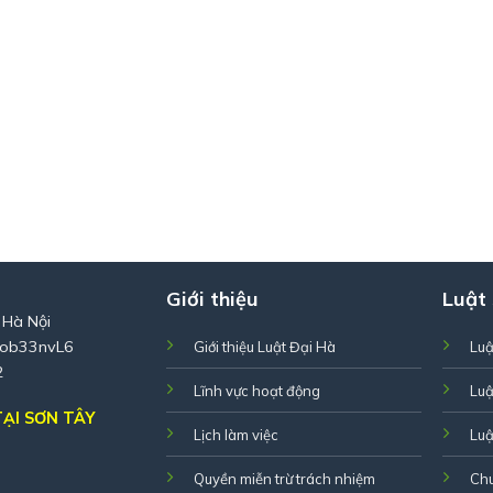
Giới thiệu
Luật
 Hà Nội
Zob33nvL6
Giới thiệu Luật Đại Hà
Luậ
2
Lĩnh vực hoạt động
Luậ
ẠI SƠN TÂY
Lịch làm việc
Luậ
Quyền miễn trừ trách nhiệm
Ch