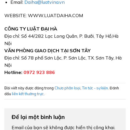
Email:
Daiha@luatvina.vn
WEBSITE: WWW.LUATDAIHA.COM
CÔNG TY LUẬT ĐẠI HÀ
Địa chỉ: Số 44/282 Lạc Long Quân, P. Bưởi, Tây Hồ,Hà
Nội
VĂN PHÒNG GIAO DỊCH TẠI SƠN TÂY
Địa chỉ: Số 78 phố Sơn Lộc, P. Sơn Lộc, TX. Sơn Tây, Hà
Nội
Hotline:
0972 923 886
Bài viết này được đăng trong
Chưa phân loại
,
Tin tức - sự kiện
. Đánh
dấu
liên kết thường trực
.
Để lại một bình luận
Email của bạn sẽ không được hiển thị công khai.