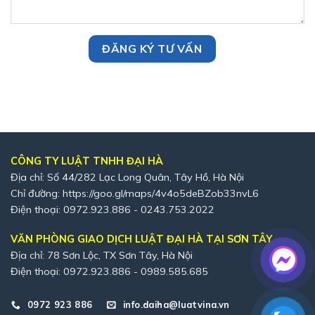
CÔNG TY LUẬT TNHH ĐẠI HÀ
Địa chỉ: Số 44/282 Lạc Long Quân, Tây Hồ, Hà Nội
Chỉ đường:
https://goo.gl/maps/4v4o5deBZob33nvL6
Điện thoại: 0972.923.886 - 0243.753.2022
VĂN PHÒNG GIAO DỊCH LUẬT ĐẠI HÀ TẠI SƠN TÂY
Địa chỉ: 78 Sơn Lộc, TX Sơn Tây, Hà Nội
Điện thoại: 0972.923.886 - 0989.585.685
0972 923 886
info.daiha@luatvina.vn