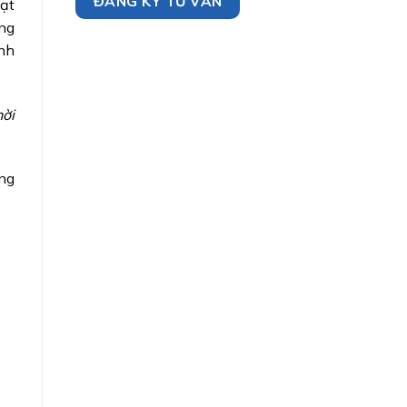
oạt
ông
nh
hời
ợng