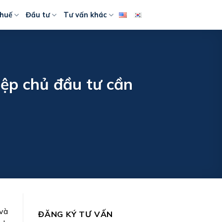
huế
Đầu tư
Tư vấn khác
iệp chủ đầu tư cần
 và
ĐĂNG KÝ TƯ VẤN