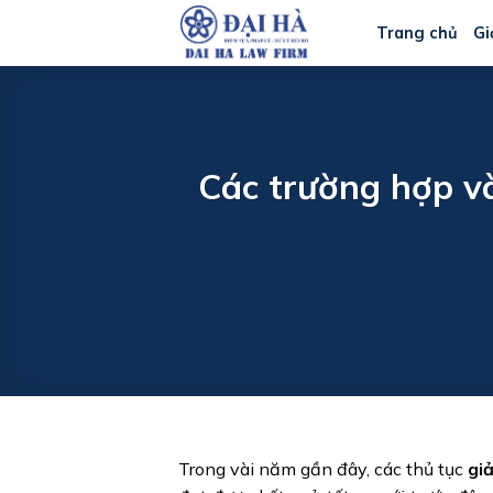
Bỏ
Trang chủ
Gi
qua
nội
dung
Các trường hợp và
Trong vài năm gần đây, các thủ tục
gi