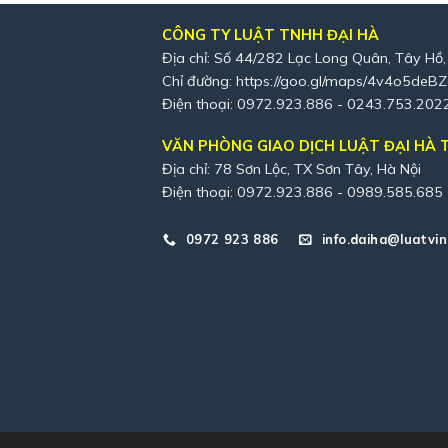
CÔNG TY LUẬT TNHH ĐẠI HÀ
Địa chỉ: Số 44/282 Lạc Long Quân, Tây Hồ,
Chỉ đường:
https://goo.gl/maps/4v4o5deB
Điện thoại: 0972.923.886 - 0243.753.202
VĂN PHÒNG GIAO DỊCH LUẬT ĐẠI HÀ T
Địa chỉ: 78 Sơn Lộc, TX Sơn Tây, Hà Nội
Điện thoại: 0972.923.886 - 0989.585.685
0972 923 886
info.daiha@luatvin