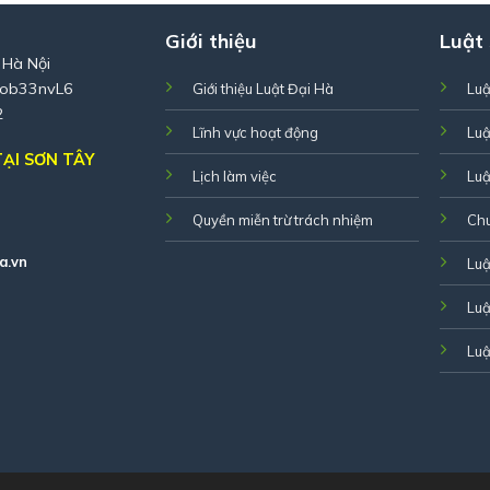
Giới thiệu
Luật
 Hà Nội
Zob33nvL6
Giới thiệu Luật Đại Hà
Luậ
2
Lĩnh vực hoạt động
Luậ
ẠI SƠN TÂY
Lịch làm việc
Luậ
Quyền miễn trừ trách nhiệm
Ch
a.vn
Luậ
Luậ
Luậ