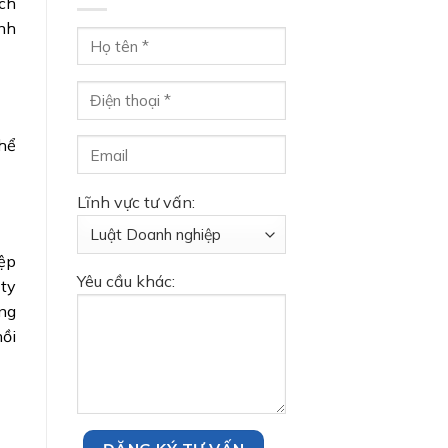
ách
anh
thể
Lĩnh vực tư vấn:
iệp
Yêu cầu khác:
 ty
ông
hồi