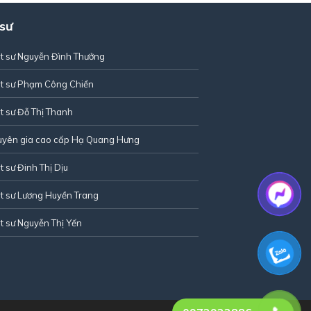
 sư
t sư Nguyễn Đình Thưởng
t sư Phạm Công Chiển
t sư Đỗ Thị Thanh
uyên gia cao cấp Hạ Quang Hưng
t sư Đinh Thị Dịu
t sư Lương Huyền Trang
t sư Nguyễn Thị Yến