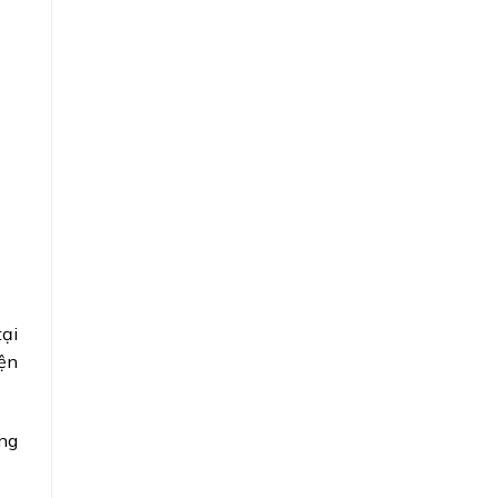
tại
iện
ng