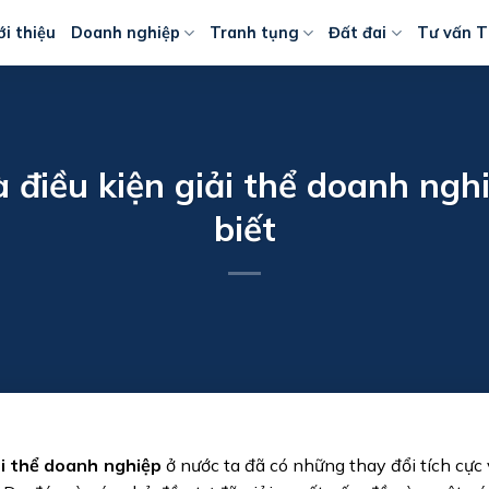
ới thiệu
Doanh nghiệp
Tranh tụng
Đất đai
Tư vấn T
 điều kiện giải thể doanh ngh
biết
ải thể doanh nghiệp
ở nước ta đã có những thay đổi tích cực