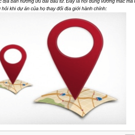
 địa bàn hưởng ưu đãi đầu tư. Đây là nội dung vướng mắc mà 
 hỏi khi dự án của họ thay đổi địa giới hành chính: