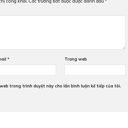
hị công khai.
Các trường bắt buộc được đánh dấu
*
ail
*
Trang web
 web trong trình duyệt này cho lần bình luận kế tiếp của tôi.