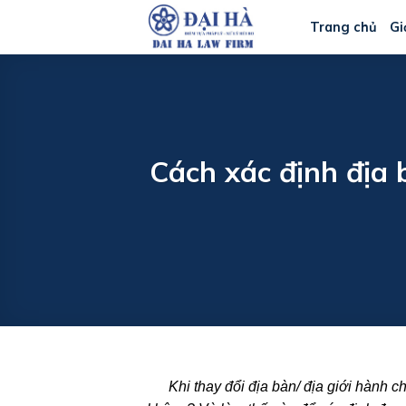
Bỏ
Trang chủ
Gi
qua
nội
dung
Cách xác định địa 
Khi thay đổi địa bàn/ địa giới hành ch