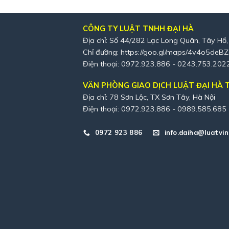
CÔNG TY LUẬT TNHH ĐẠI HÀ
Địa chỉ: Số 44/282 Lạc Long Quân, Tây Hồ,
Chỉ đường:
https://goo.gl/maps/4v4o5deB
Điện thoại: 0972.923.886 - 0243.753.202
VĂN PHÒNG GIAO DỊCH LUẬT ĐẠI HÀ T
Địa chỉ: 78 Sơn Lộc, TX Sơn Tây, Hà Nội
Điện thoại: 0972.923.886 - 0989.585.685
0972 923 886
info.daiha@luatvin