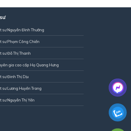
 sư
t sư Nguyễn Đình Thưởng
t sư Phạm Công Chiển
t sư Đỗ Thị Thanh
uyên gia cao cấp Hạ Quang Hưng
t sư Đinh Thị Dịu
t sư Lương Huyền Trang
t sư Nguyễn Thị Yến