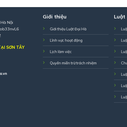
Giới thiệu
Luật
 Hà Nội
Zob33nvL6
Giới thiệu Luật Đại Hà
Luậ
2
Lĩnh vực hoạt động
Luậ
ẠI SƠN TÂY
Lịch làm việc
Luậ
Quyền miễn trừ trách nhiệm
Ch
a.vn
Luậ
Luậ
Luậ