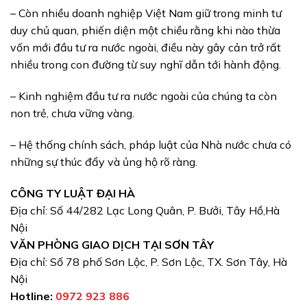
– Còn nhiều doanh nghiệp Việt Nam giữ trong minh tư
duy chủ quan, phiến diện một chiều rằng khi nào thừa
vốn mới đầu tư ra nước ngoài, điều này gây cản trở rất
nhiều trong con đường từ suy nghĩ dẫn tới hành động.
– Kinh nghiệm đầu tư ra nước ngoài của chúng ta còn
non trẻ, chưa vững vàng.
– Hệ thống chính sách, pháp luật của Nhà nước chưa có
những sự thúc đẩy và ủng hộ rõ ràng.
CÔNG TY LUẬT ĐẠI HÀ
Địa chỉ: Số 44/282 Lạc Long Quân, P. Bưởi, Tây Hồ,Hà
Nội
VĂN PHÒNG GIAO DỊCH TẠI SƠN TÂY
Địa chỉ: Số 78 phố Sơn Lộc, P. Sơn Lộc, TX. Sơn Tây, Hà
Nội
Hotline:
0972 923 886