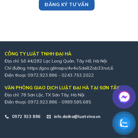
CÔNG TY LUẬT TNHH ĐẠI HÀ
Địa chỉ: Số 44/282 Lạc Long Quân, Tây Hồ, Hà Nội
Chỉ đường:
https://goo.gl/maps/4v4o5deBZob33nvL6
Điện thoại: 0972.923.886 - 0243.753.2022
VĂN PHÒNG GIAO DỊCH LUẬT ĐẠI HÀ TẠI SƠN TÂY
Địa chỉ: 78 Sơn Lộc, TX Sơn Tây, Hà Nội
Điện thoại: 0972.923.886 - 0989.585.685
0972 923 886
info.daiha@luatvina.vn