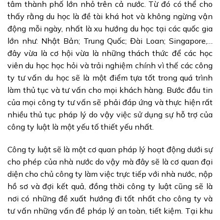
tâm thành phố lớn nhỏ trên cả nước. Từ đó có thể cho
thấy rằng du học là đề tài khá hot và không ngừng vận
động mỗi ngày, nhất là xu hướng du học tại các quốc gia
lớn như: Nhật Bản; Trung Quốc; Đài Loan; Singapore,…
đây vừa là cơ hội vừa là những thách thức để các học
viên du học học hỏi và trải nghiệm chính vì thế các công
ty tư vấn du học sẽ là một điểm tựa tốt trong quá trình
làm thủ tục và tư vấn cho mọi khách hàng. Bước đầu tin
của mọi công ty tư vấn sẽ phải đáp ứng và thực hiện rất
nhiều thủ tục pháp lý do vậy việc sử dụng sự hỗ trợ của
công ty luật là một yếu tố thiết yếu nhất.
Công ty luật sẽ là một cơ quan pháp lý hoạt động dưới sự
cho phép của nhà nước do vậy mà đây sẽ là cơ quan đại
diện cho chủ công ty làm việc trực tiếp với nhà nước, nộp
hồ sơ và đợi kết quả, đồng thời công ty luật cũng sẽ là
nơi có những đề xuất hướng đi tốt nhất cho công ty và
tư vấn những vấn đề pháp lý an toàn, tiết kiệm. Tại khu