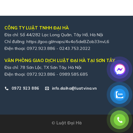
CÔNG TY LUẬT TNHH ĐẠI HÀ
Địa chỉ: Số 44/282 Lạc Long Quân, Tây Hồ, Hà Nội
Chỉ đường:
https://goo.gl/maps/4v4o5deBZob33nvL6
Điện thoại: 0972.923.886 - 0243.753.2022
VĂN PHÒNG GIAO DỊCH LUẬT ĐẠI HÀ TẠI SƠN TÂY
Địa chỉ: 78 Sơn Lộc, TX Sơn Tây, Hà Nội
Điện thoại: 0972.923.886 - 0989.585.685
0972 923 886
info.daiha@luatvina.vn
©
Luật Đại Hà