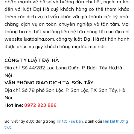
nhấn mạnh về hồ sơ và hướng dẫn chi tiết, ngoài ra khi
đến với luật Đại Hà quý khách hàng có thể tham khảo
thêm các dịch vụ tư vấn khác với giá thành cực kỳ phải
chăng, dịch vụ an toàn, chuyên nghiệp và tận tâm. Mọi
thông tin chi tiết vui lòng liên hệ tới chúng tôi qua địa chỉ
website luatdaiha.com, công ty luật Đại Hà rất hân hạnh
được phục vụ quý khách hàng mọi lúc mọi nơi.
CÔNG TY LUẬT ĐẠI HÀ
Địa chỉ: Số 44/282 Lạc Long Quân, P. Bưởi, Tây Hồ,Hà
Nội
VĂN PHÒNG GIAO DỊCH TẠI SƠN TÂY
Địa chỉ: Số 78 phố Sơn Lộc, P. Sơn Lộc, TX. Sơn Tây, Hà
Nội
Hotline:
0972 923 886
Bài viết này được đăng trong
Tin tức - sự kiện
. Đánh dấu
liên kết thường
trực
.