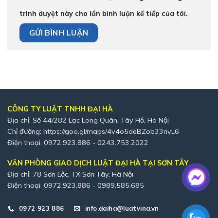
trình duyệt này cho lần bình luận kế tiếp của tôi.
CÔNG TY LUẬT TNHH ĐẠI HÀ
Địa chỉ: Số 44/282 Lạc Long Quân, Tây Hồ, Hà Nội
Chỉ đường:
https://goo.gl/maps/4v4o5deBZob33nvL6
Điện thoại: 0972.923.886 - 0243.753.2022
VĂN PHÒNG GIAO DỊCH LUẬT ĐẠI HÀ TẠI SƠN TÂY
Địa chỉ: 78 Sơn Lộc, TX Sơn Tây, Hà Nội
Điện thoại: 0972.923.886 - 0989.585.685
0972 923 886
info.daiha@luatvina.vn