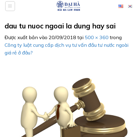
Bỏ
qua
nội
dau tu nuoc ngoai la dung hay sai
dung
Được xuất bản vào
20/09/2018
tại
500 × 360
trong
Công ty luật cung cấp dịch vụ tư vấn đầu tư nước ngoài
giá rẻ ở đâu?