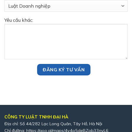
Yêu cầu khác:
CÔNG TY LUẬT TNHH ĐẠI HÀ
Địa chỉ: Số 44/282 Lạc Long Quân, Tây Hồ, Hà Nội
Chỉ đường:
https://goo.gl/maps/4v4o5deBZob33nvL6