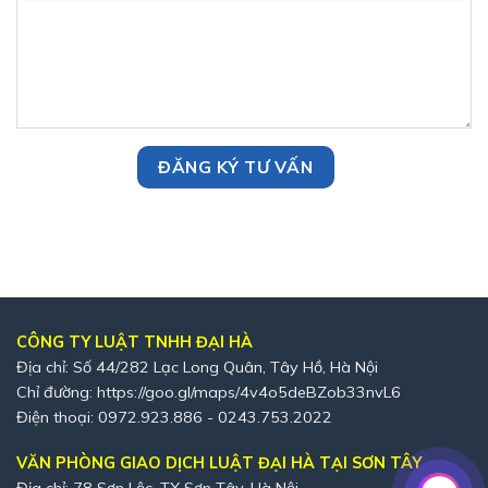
CÔNG TY LUẬT TNHH ĐẠI HÀ
Địa chỉ: Số 44/282 Lạc Long Quân, Tây Hồ, Hà Nội
Chỉ đường:
https://goo.gl/maps/4v4o5deBZob33nvL6
Điện thoại: 0972.923.886 - 0243.753.2022
VĂN PHÒNG GIAO DỊCH LUẬT ĐẠI HÀ TẠI SƠN TÂY
Địa chỉ: 78 Sơn Lộc, TX Sơn Tây, Hà Nội