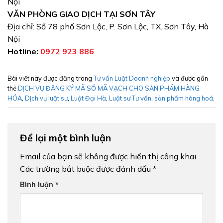
Nội
VĂN PHÒNG GIAO DỊCH TẠI SƠN TÂY
Địa chỉ: Số 78 phố Sơn Lộc, P. Sơn Lộc, TX. Sơn Tây, Hà
Nội
Hotline:
0972 923 886
Bài viết này được đăng trong
Tư vấn Luật Doanh nghiệp
và được gắn
thẻ
DỊCH VỤ ĐĂNG KÝ MÃ SỐ MÃ VẠCH CHO SẢN PHẨM HÀNG
HÓA
,
Dịch vụ luật sư
,
Luật Đại Hà
,
Luật sư Tư vấn
,
sản phẩm hàng hoá
.
Để lại một bình luận
Email của bạn sẽ không được hiển thị công khai.
Các trường bắt buộc được đánh dấu
*
Bình luận
*