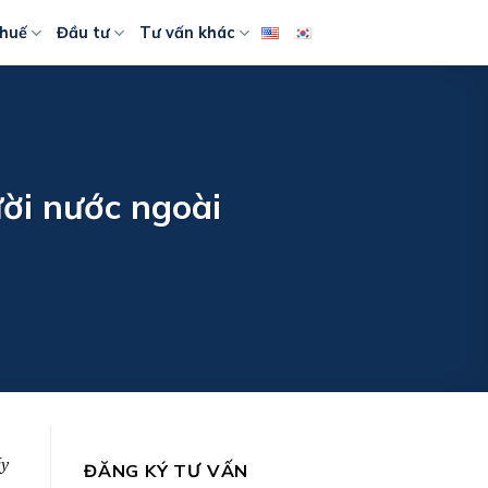
huế
Đầu tư
Tư vấn khác
ười nước ngoài
ấy
ĐĂNG KÝ TƯ VẤN