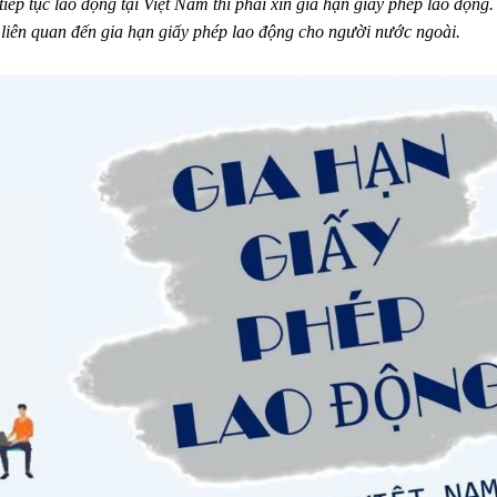
ếp tục lao động tại Việt Nam thì phải xin gia hạn giấy phép lao động.
ề liên quan đến gia hạn giấy phép lao động cho người nước ngoài.