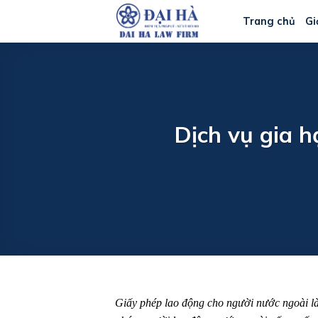
Bỏ
Trang chủ
Gi
qua
nội
dung
Dịch vụ gia h
Giấy phép lao động cho người nước ngoài là 