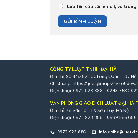
Lưu tên của tôi, email, và trang
CÔNG TY LUẬT TNHH ĐẠI HÀ
Địa chỉ: Số 44/282 Lạc Long Quân, Tây Hồ,
Chỉ đường:
https://goo.gl/maps/4v4o5deB
Điện thoại: 0972.923.886 - 0243.753.202
VĂN PHÒNG GIAO DỊCH LUẬT ĐẠI HÀ T
Địa chỉ: 78 Sơn Lộc, TX Sơn Tây, Hà Nội
Điện thoại: 0972.923.886 - 0989.585.685
0972 923 886
info.daiha@luatvin