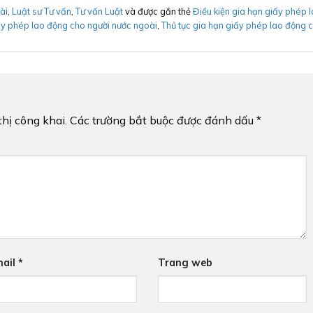
ài
,
Luật sư Tư vấn
,
Tư vấn Luật
và được gắn thẻ
Điều kiện gia hạn giấy phép 
ấy phép lao động cho người nước ngoài
,
Thủ tục gia hạn giấy phép lao động 
hị công khai.
Các trường bắt buộc được đánh dấu
*
ail
*
Trang web