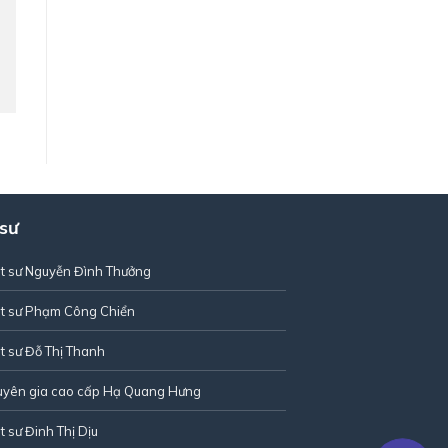
 sư
t sư Nguyễn Đình Thưởng
t sư Phạm Công Chiển
t sư Đỗ Thị Thanh
uyên gia cao cấp Hạ Quang Hưng
t sư Đinh Thị Dịu