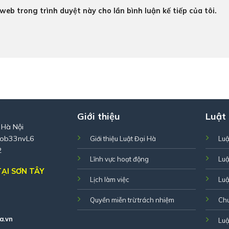
 web trong trình duyệt này cho lần bình luận kế tiếp của tôi.
Giới thiệu
Luật
 Hà Nội
Zob33nvL6
Giới thiệu Luật Đại Hà
Luậ
2
Lĩnh vực hoạt động
Luậ
ẠI SƠN TÂY
Lịch làm việc
Luậ
Quyền miễn trừ trách nhiệm
Ch
a.vn
Luậ