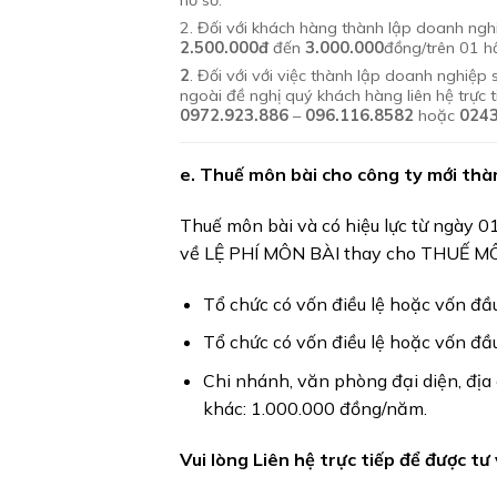
2. Đối với khách hàng thành lập doanh nghi
2.500.000đ
đến
3.000.000
đồng/trên 01 hồ
2
. Đối với với việc thành lập doanh nghiệp
ngoài đề nghị quý khách hàng liên hệ trực t
0972.923.886
–
096.116.8582
hoặc
0243
e. Thuế môn bài cho công ty mới thà
Thuế môn bài và có hiệu lực từ ngày
về LỆ PHÍ MÔN BÀI thay cho THUẾ MÔN
Tổ chức có vốn điều lệ hoặc vốn đầ
Tổ chức có vốn điều lệ hoặc vốn đầ
Chi nhánh, văn phòng đại diện, địa 
khác: 1.000.000 đồng/năm.
Vui lòng Liên hệ trực tiếp để được tư