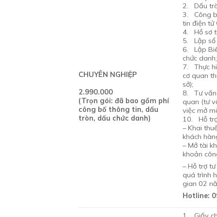
2. Dấu tr
3. Công b
tin điện t
4. Hồ sơ t
5. Lập sổ 
6. Lập Bi
chức danh
7. Thực hiệ
CHUYÊN NGHIỆP
cơ quan th
sở);
2.990.000
8. Tư vấn v
(Trọn gói: đã bao gồm phí
quan (tư 
công bố thông tin, dấu
việc mở m
tròn, dấu chức danh)
10. Hỗ trợ
– Khai thu
khách hàng
– Mở tài k
khoản côn
– Hỗ trợ t
quá trình 
gian 02 nă
Hotline: 
1. Giấy c