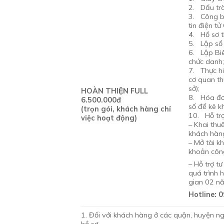
2. Dấu tr
3. Công b
tin điện t
4. Hồ sơ t
5. Lập sổ 
6. Lập Bi
chức danh
7. Thực hiệ
cơ quan th
sở);
HOÀN THIỆN FULL
8. Hóa đơ
6.500.000đ
số để kê k
(trọn gói, khách hàng chỉ
10. Hỗ trợ
việc hoạt động)
– Khai thu
khách hàng
– Mở tài k
khoản côn
– Hỗ trợ t
quá trình 
gian 02 nă
Hotline: 
1. Đối với khách hàng ở các quận, huyện ng
hồ sơ.