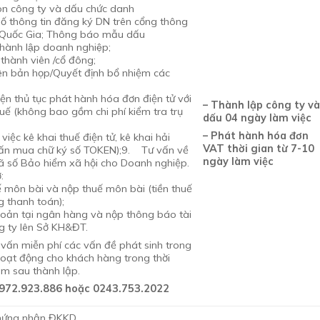
òn công ty và dấu chức danh
ố thông tin đăng ký DN trên cổng thông
ử Quốc Gia; Thông báo mẫu dấu
hành lập doanh nghiệp;
thành viên /cổ đông;
ên bản họp/Quyết định bổ nhiệm các
;
n thủ tục phát hành hóa đơn điện tử với
– Thành lập công ty v
uế (không bao gồm chi phí kiểm tra trụ
dấu 04 ngày làm việc
– Phát hành hóa đơn
iệc kê khai thuế điện tử, kê khai hải
VAT thời gian từ 7-10
vấn mua chữ ký số TOKEN);9. Tư vấn về
ngày làm việc
ã số Bảo hiểm xã hội cho Doanh nghiệp.
:
ế môn bài và nộp thuế môn bài (tiền thuế
 thanh toán);
hoản tại ngân hàng và nộp thông báo tài
g ty lên Sở KH&ĐT.
ư vấn miễn phí các vấn đề phát sinh trong
hoạt động cho khách hàng trong thời
m sau thành lập.
0972.923.886 hoặc 0243.753.2022
hứng nhận ĐKKD.