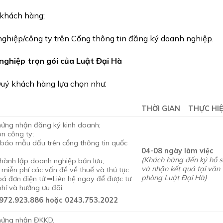
 khách hàng;
nghiệp/công ty trên Cổng thông tin đăng ký doanh nghiệp.
nghiệp trọn gói của Luật Đại Hà
 Quý khách hàng lựa chọn như:
THỜI GIAN THỰC HI
hứng nhận đăng ký kinh doanh;
̀n công ty;
báo mẫu dấu trên cổng thông tin quốc
04-08 ngày làm việc
(Khách hàng đến ký hồ 
hành lập doanh nghiệp bản lưu;
và nhận kết quả tại văn
miễn phí các vấn đề về thuế và thủ tục
phòng Luật Đại Hà)
á đơn điện tử.⇒Liên hệ ngay để được tư
hí và hưởng ưu đãi:
0972.923.886 hoặc 0243.753.2022
hứng nhận ĐKKD.