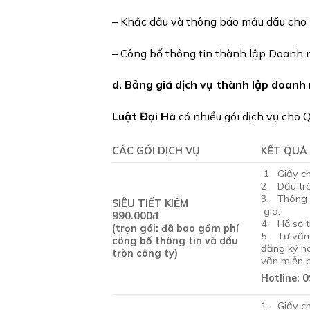
– Khắc dấu và thông báo mẫu dấu cho
– Công bố thông tin thành lập Doanh 
d. Bảng giá dịch vụ thành lập doanh 
Luật Đại Hà
có nhiều gói dịch vụ cho
CÁC GÓI DỊCH VỤ
KẾT QUẢ
1. Giấy c
2. Dấu tro
3. Thông 
SIÊU TIẾT KIỆM
gia;
990.000đ
4. Hồ sơ t
(trọn gói: đã bao gồm phí
5. Tư vấn 
công bố thông tin và dấu
đăng ký ho
tròn công ty)
vấn miễn p
Hotline: 
1. Giấy c