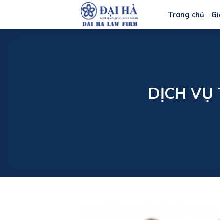
Bỏ
Trang chủ
Gi
qua
nội
dung
DỊCH VỤ