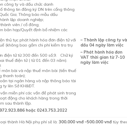
òn công ty và dấu chức danh
ố thông tin đăng ký DN trên cổng thông
ử Quốc Gia; Thông báo mẫu dấu
hành lập doanh nghiệp;
thành viên / cổ đông;
ên bản họp/Quyết định bổ nhiệm các
;
n thủ tục phát hành hóa đơn điện tử với
– Thành lập công ty v
uế (không bao gồm chi phí kiểm tra trụ
dấu 04 ngày làm việc
– Phát hành hóa đơn
n điện tử từ 300 đến 500 số;9. Chữ ký
VAT thời gian từ 7-10
hai thuế điện tử ( từ 01 đến 03 năm).
ngày làm việc
:
ế môn bài và nộp thuế môn bài (tiền thuế
 thanh toán);
hoản tại ngân hàng và nộp thông báo tài
g ty lên Sở KH&ĐT.
ư vấn miễn phí các vấn đề phát sinh trong
hoạt động cho khách hàng trong thời
m sau thành lập.
0972.923.886 hoặc 0243.753.2022
oại thành Hà Nội phụ phí sẽ là:
300.000 vnđ
–500.000 vnđ
tùy the