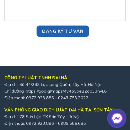
CÔNG TY LUẬT TNHH ĐẠI HÀ
Địa chỉ: Số 44/282 Lạc Long Quân, Tây Hồ, Hà Nội
Chỉ đường:
https://goo.gl/maps/4v4o5deBZob33nvL6
Điện thoại: 0972.923.886 - 0243.753.2022
VĂN PHÒNG GIAO DỊCH LUẬT ĐẠI HÀ TẠI SƠN TÂY
Địa chỉ: 78 Sơn Lộc, TX Sơn Tây, Hà Nội
Điện thoại: 0972.923.886 - 0989.585.685