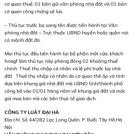
cơ quan thuế, 01 bản gửi văn phòng nhà đất và 01 bản
cơ quan công chứng sẽ lưu.
– Thủ tục trước bạ sang tên được tiến hành tại Văn
phòng nhà đất – Trực thuộc UBND huyện hoặc quận nơi
có mảnh đất đó.
Mọi thủ tục đều tiến hành tại bộ phận một cửa, khách
hnagf làm thủ tục này phòng đóng 02 khoảng thuế
chính: Thuế thu nhập cá nhân và lệ phí trước bạ nhà
đất. Thuế thu nhập cá nhân do cơ quan thế áp và tính
dựa trên khung giá nhà đất mà UBND tỉnh/thành phố
công bố vào 01/01 hàng năm về khung giá đất và mức
giá mua bán mà các bên thực tế giao dịch.
CÔNG TY LUẬT ĐẠI HÀ
Địa chỉ: Số 44/282 Lạc Long Quân, P. Bưởi, Tây Hồ,Hà
Nội