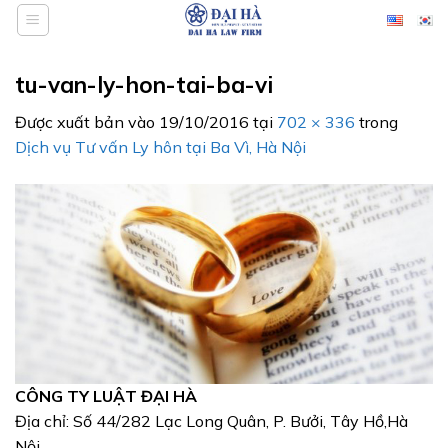
Bỏ
qua
nội
tu-van-ly-hon-tai-ba-vi
dung
Được xuất bản vào
19/10/2016
tại
702 × 336
trong
Dịch vụ Tư vấn Ly hôn tại Ba Vì, Hà Nội
CÔNG TY LUẬT ĐẠI HÀ
Địa chỉ: Số 44/282 Lạc Long Quân, P. Bưởi, Tây Hồ,Hà
Nội