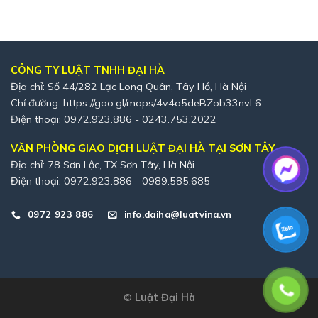
CÔNG TY LUẬT TNHH ĐẠI HÀ
Địa chỉ: Số 44/282 Lạc Long Quân, Tây Hồ, Hà Nội
Chỉ đường:
https://goo.gl/maps/4v4o5deBZob33nvL6
Điện thoại: 0972.923.886 - 0243.753.2022
VĂN PHÒNG GIAO DỊCH LUẬT ĐẠI HÀ TẠI SƠN TÂY
Địa chỉ: 78 Sơn Lộc, TX Sơn Tây, Hà Nội
Điện thoại: 0972.923.886 - 0989.585.685
0972 923 886
info.daiha@luatvina.vn
©
Luật Đại Hà