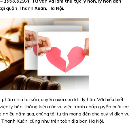
ư – 1900.6197
). Tư vấn và làm thủ tục ly hôn, ly hôn đơn
 tại quận Thanh Xuân, Hà Nội.
, phân chia tài sản, quyền nuôi con khi ly hôn. Với hiểu biết
việc ly hôn, thắng kiện các vụ việc tranh chấp quyền nuôi con
 nhiều năm qua, chúng tôi tự tin mang đến cho quý vị dịch v
n Thanh Xuân cũng như trên toàn địa bàn Hà Nội.