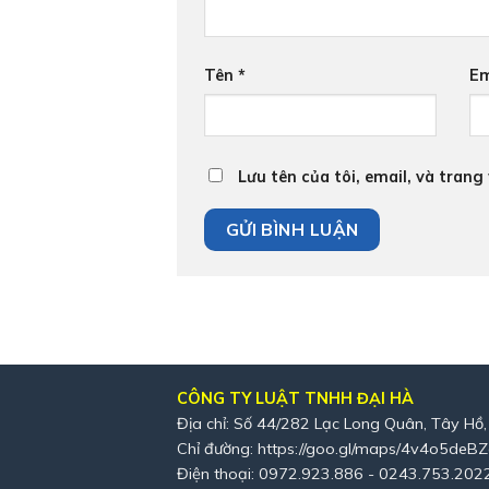
Tên
*
Em
Lưu tên của tôi, email, và trang
CÔNG TY LUẬT TNHH ĐẠI HÀ
Địa chỉ: Số 44/282 Lạc Long Quân, Tây Hồ,
Chỉ đường:
https://goo.gl/maps/4v4o5deB
Điện thoại: 0972.923.886 - 0243.753.202