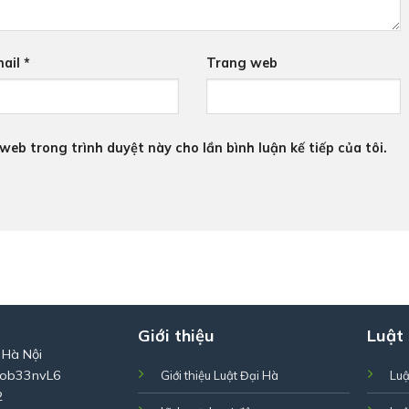
ail
*
Trang web
 web trong trình duyệt này cho lần bình luận kế tiếp của tôi.
Giới thiệu
Luật
 Hà Nội
Zob33nvL6
Giới thiệu Luật Đại Hà
Luậ
2