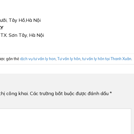
Bưởi, Tây Hồ,Hà Nội
ÂY
, TX. Sơn Tây, Hà Nội
ược gắn thẻ
dịch vụ tư vấn ly hon
,
Tư vấn ly hôn
,
tư vấn ly hôn tại Thanh Xuân
.
hị công khai.
Các trường bắt buộc được đánh dấu
*