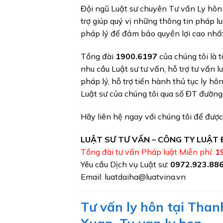
Đội ngũ Luật sư chuyên Tư vấn Ly hôn t
trợ giúp quý vị những thông tin pháp luậ
pháp lý để đảm bảo quyền lợi cao nhất 
Tổng đài
1900.6197
của chúng tôi là t
nhu cầu Luật sư tư vấn, hỗ trợ tư vấn lu
pháp lý, hỗ trợ tiến hành thủ tục ly hôn
Luật sư của chúng tôi qua số ĐT đườn
Hãy liên hệ ngay với chúng tôi để được 
LUẬT SƯ TƯ VẤN – CÔNG TY LUẬT 
Tổng đài tư vấn Pháp luật Miễn phí:
1
Yêu cầu Dịch vụ Luật sư:
0972.923.88
Email: luatdaiha@luatvina.vn
Tư vấn ly hôn tại Than
Xuan,
Tu van ly hon