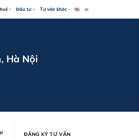
huế
Đầu tư
Tư vấn khác
, Hà Nội
ại
ĐĂNG KÝ TƯ VẤN