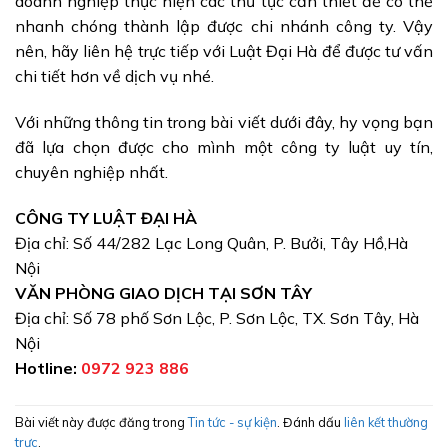
doanh nghiệp thực hiện các thủ tục cần thiết để có thể
nhanh chóng thành lập được chi nhánh công ty. Vậy
nên, hãy liên hệ trực tiếp với Luật Đại Hà để được tư vấn
chi tiết hơn về dịch vụ nhé.
Với những thông tin trong bài viết dưới đây, hy vọng bạn
đã lựa chọn được cho mình một công ty luật uy tín,
chuyên nghiệp nhất.
CÔNG TY LUẬT ĐẠI HÀ
Địa chỉ: Số 44/282 Lạc Long Quân, P. Bưởi, Tây Hồ,Hà
Nội
VĂN PHÒNG GIAO DỊCH TẠI SƠN TÂY
Địa chỉ: Số 78 phố Sơn Lộc, P. Sơn Lộc, TX. Sơn Tây, Hà
Nội
Hotline:
0972 923 886
Bài viết này được đăng trong
Tin tức - sự kiện
. Đánh dấu
liên kết thường
trực
.