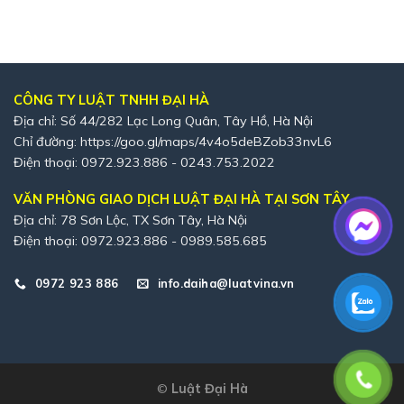
CÔNG TY LUẬT TNHH ĐẠI HÀ
Địa chỉ: Số 44/282 Lạc Long Quân, Tây Hồ, Hà Nội
Chỉ đường:
https://goo.gl/maps/4v4o5deBZob33nvL6
Điện thoại: 0972.923.886 - 0243.753.2022
VĂN PHÒNG GIAO DỊCH LUẬT ĐẠI HÀ TẠI SƠN TÂY
Địa chỉ: 78 Sơn Lộc, TX Sơn Tây, Hà Nội
Điện thoại: 0972.923.886 - 0989.585.685
0972 923 886
info.daiha@luatvina.vn
©
Luật Đại Hà