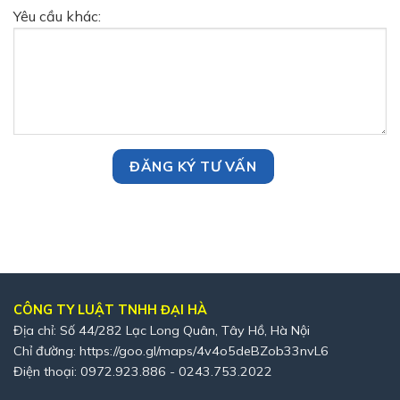
Yêu cầu khác:
CÔNG TY LUẬT TNHH ĐẠI HÀ
Địa chỉ: Số 44/282 Lạc Long Quân, Tây Hồ, Hà Nội
Chỉ đường:
https://goo.gl/maps/4v4o5deBZob33nvL6
Điện thoại: 0972.923.886 - 0243.753.2022