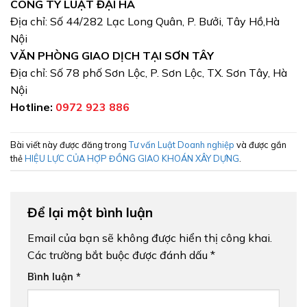
CÔNG TY LUẬT ĐẠI HÀ
Địa chỉ: Số 44/282 Lạc Long Quân, P. Bưởi, Tây Hồ,Hà
Nội
VĂN PHÒNG GIAO DỊCH TẠI SƠN TÂY
Địa chỉ: Số 78 phố Sơn Lộc, P. Sơn Lộc, TX. Sơn Tây, Hà
Nội
Hotline:
0972 923 886
Bài viết này được đăng trong
Tư vấn Luật Doanh nghiệp
và được gắn
thẻ
HIỆU LỰC CỦA HỢP ĐỒNG GIAO KHOÁN XÂY DỰNG
.
Để lại một bình luận
Email của bạn sẽ không được hiển thị công khai.
Các trường bắt buộc được đánh dấu
*
Bình luận
*