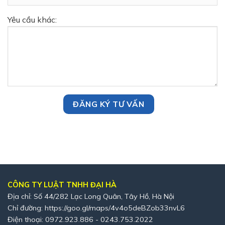
Yêu cầu khác:
CÔNG TY LUẬT TNHH ĐẠI HÀ
Địa chỉ: Số 44/282 Lạc Long Quân, Tây Hồ, Hà Nội
Chỉ đường:
https://goo.gl/maps/4v4o5deBZob33nvL6
Điện thoại: 0972.923.886 - 0243.753.2022