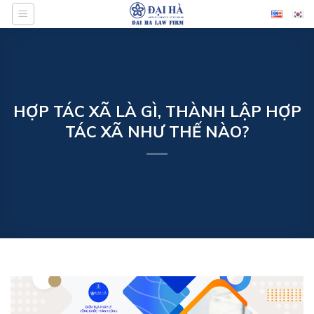
Bỏ
qua
nội
dung
HỢP TÁC XÃ LÀ GÌ, THÀNH LẬP HỢP
TÁC XÃ NHƯ THẾ NÀO?