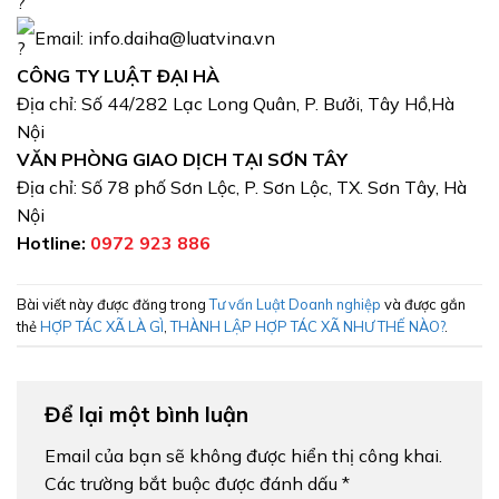
Email: info.daiha@luatvina.vn
CÔNG TY LUẬT ĐẠI HÀ
Địa chỉ: Số 44/282 Lạc Long Quân, P. Bưởi, Tây Hồ,Hà
Nội
VĂN PHÒNG GIAO DỊCH TẠI SƠN TÂY
Địa chỉ: Số 78 phố Sơn Lộc, P. Sơn Lộc, TX. Sơn Tây, Hà
Nội
Hotline:
0972 923 886
Bài viết này được đăng trong
Tư vấn Luật Doanh nghiệp
và được gắn
thẻ
HỢP TÁC XÃ LÀ GÌ
,
THÀNH LẬP HỢP TÁC XÃ NHƯ THẾ NÀO?
.
Để lại một bình luận
Email của bạn sẽ không được hiển thị công khai.
Các trường bắt buộc được đánh dấu
*