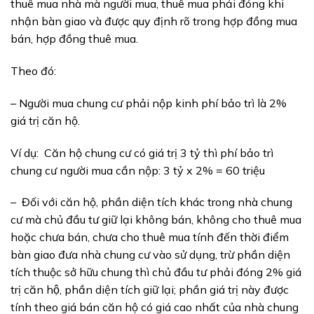
thuê mua nhà mà người mua, thuê mua phải đóng khi
nhận bàn giao và được quy định rõ trong hợp đồng mua
bán, hợp đồng thuê mua
.
Theo đó:
–
Người mua chung cư phải nộp kinh phí bảo trì là 2%
giá trị căn hộ
.
Ví dụ:
Căn hộ chung cư có giá trị 3 tỷ
thì phí bảo trì
chung cư người mua
cần nộ
p: 3
tỷ x 2% =
6
0 triệu
–
Đối với căn hộ, phần diện tích khác trong nhà chung
cư mà chủ đầu tư giữ lại không bán, không cho thuê mua
hoặc chưa bán, chưa cho thuê mua tính đến thời điểm
bàn giao đưa nhà chung cư vào sử dụng, trừ phần diện
tích thuộc sở hữu chung thì chủ đầu tư phải đóng 2% giá
trị căn hộ, phần diện tích giữ lại; phần giá trị này được
tính theo giá bán căn hộ có giá cao nhất của nhà chung