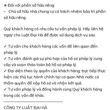
∗
Đối với phần sở hữ
u riêng
:
–
Chủ sở hữu nhà chung cư có trách nhiệm bảo trì phần
sở hữu riêng
.
Quý khách
hàng
có nhu cầu
tư vấn pháp lý
. Hãy liên hệ
ngay
cho
Luật Đại Hà
để được sử dụng dịch vụ sau:
✓
Tư vấn cho khách hàng các vấn đề liên quan đến
pháp lý.
✓
Tư vấn, đánh giá sự phù hợp của hồ sơ pháp lý cung
cấp và soạn thảo toàn bộ hồ sơ
pháp lý
.
✓
Đại diện theo ủy quyền của k
hách hàng, trực tiếp thực
hiện các thủ tục hành chính tại cơ quan Nhà nước có
thẩm quyền, để nộp hồ sơ và nhận
kết quả.
✓
Tư vấn pháp lý và đồng hành cùng Quý khách hàng
trong các vấn đề khác.
———————————————
CÔNG TY LUẬT ĐẠI HÀ