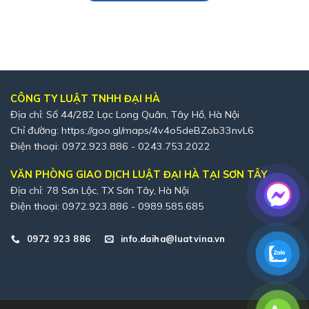
CÔNG TY LUẬT TNHH ĐẠI HÀ
Địa chỉ: Số 44/282 Lạc Long Quân, Tây Hồ, Hà Nội
Chỉ đường:
https://goo.gl/maps/4v4o5deBZob33nvL6
Điện thoại: 0972.923.886 - 0243.753.2022
VĂN PHÒNG GIAO DỊCH LUẬT ĐẠI HÀ TẠI SƠN TÂY
Địa chỉ: 78 Sơn Lộc, TX Sơn Tây, Hà Nội
Điện thoại: 0972.923.886 - 0989.585.685
0972 923 886
info.daiha@luatvina.vn