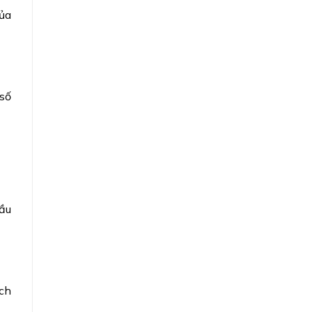
của
 số
ầu
ch