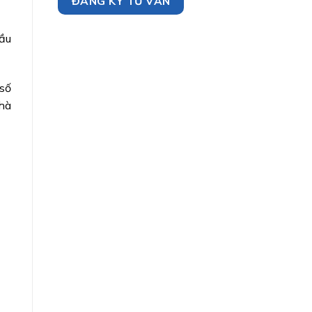
hầu
 số
nhà