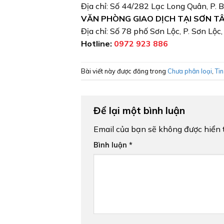
Địa chỉ: Số 44/282 Lạc Long Quân, P. 
VĂN PHÒNG GIAO DỊCH TẠI SƠN T
Địa chỉ: Số 78 phố Sơn Lộc, P. Sơn Lộc
Hotline:
0972 923 886
Bài viết này được đăng trong
Chưa phân loại
,
Tin
Để lại một bình luận
Email của bạn sẽ không được hiển t
Bình luận
*