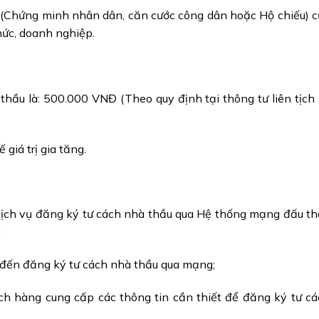
 (Chứng minh nhân dân, căn cước công dân hoặc Hộ chiếu) 
hức, doanh nghiệp.
thầu là: 500.000 VNĐ (Theo quy định tại thông tư liên tịch
giá trị gia tăng.
ịch vụ đăng ký tư cách nhà thầu qua Hệ thống mạng đấu th
:
n đến đăng ký tư cách nhà thầu qua mạng;
h hàng cung cấp các thông tin cần thiết để đăng ký tư cá