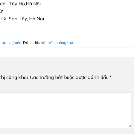
Bưởi, Tây Hồ,Hà Nội
ÂY
, TX. Sơn Tây, Hà Nội
 tức - sự kiện
. Đánh dấu
liên kết thường trực
.
hị công khai.
Các trường bắt buộc được đánh dấu
*