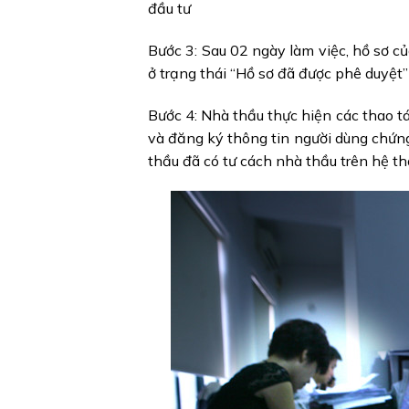
đầu tư
Bước 3: Sau 02 ngày làm việc, hồ sơ c
ở trạng thái “Hồ sơ đã được phê duyệt”
Bước 4: Nhà thầu thực hiện các thao 
và đăng ký thông tin người dùng chứng
thầu đã có tư cách nhà thầu trên hệ th