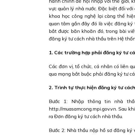
hành chính để hội nhập với thế giới, 
vực quản lý nhà nước. Đặc biệt đối với
khoa học công nghệ lại càng thể hiệ
quan tâm gần đây đó là việc đăng ký
bắt được băn khoăn đó, trong bài vi
đăng ký tư cách nhà thầu trên Hệ thố
1. Các trường hợp phải đăng ký tư 
Các đơn vị, tổ chức, cá nhân có liên 
qua mạng bắt buộc phải đăng ký tư cá
2. Trình tự thực hiện đăng ký tư các
Bước 1: Nhập thông tin nhà thầ
http://muasamcong.mpi.gov.vn. Sau kh
ra Đơn đăng ký tư cách nhà thầu.
Bước 2: Nhà thầu nộp hồ sơ đăng ký v