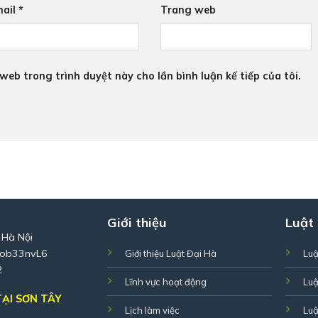
ail
*
Trang web
 web trong trình duyệt này cho lần bình luận kế tiếp của tôi.
Giới thiệu
Luật
 Hà Nội
Zob33nvL6
Giới thiệu Luật Đại Hà
Luậ
2
Lĩnh vực hoạt động
Luậ
ẠI SƠN TÂY
Lịch làm việc
Luậ