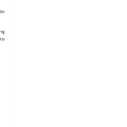
àn
ạng
 cụ