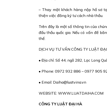
– Thay mặt khách hàng nộp hồ sơ tại
thiện việc đăng ký tư cách nhà thầu.
Trên đây là một số thông tin của chú
đấu thầu quốc gia. Nếu có vấn đề băn
thể.
DỊCH VỤ TƯ VẤN CÔNG TY LUẬT ĐẠ
• Địa chỉ: Số 44, ngõ 282, Lạc Long Quâ
• Phone: 0972 932 886 – 0977 905 
• Email: Daiha@luatvina.vn
WEBSITE: WWW.LUATDAIHA.COM
CÔNG TY LUẬT ĐẠI HÀ