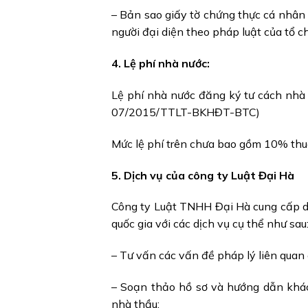
– Bản sao giấy tờ chứng thực cá nhân
người đại diện theo pháp luật của tổ c
4. Lệ phí nhà nước:
Lệ phí nhà nước đăng ký tư cách nhà 
07/2015/TTLT-BKHĐT-BTC)
Mức lệ phí trên chưa bao gồm 10% thuế 
5. Dịch vụ của công ty Luật Đại Hà
Công ty Luật TNHH Đại Hà cung cấp d
quốc gia với các dịch vụ cụ thể như sau
– Tư vấn các vấn đề pháp lý liên qua
– Soạn thảo hồ sơ và hướng dẫn khác
nhà thầu;