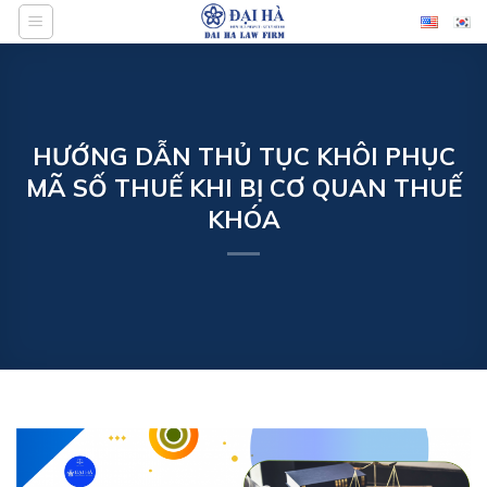
Bỏ
qua
nội
dung
HƯỚNG DẪN THỦ TỤC KHÔI PHỤC
MÃ SỐ THUẾ KHI BỊ CƠ QUAN THUẾ
KHÓA