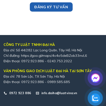
CÔNG TY LUẬT TNHH ĐẠI HÀ
Địa chỉ: Số 44/282 Lạc Long Quân, Tây Hồ, Hà Nội
Chỉ đường:
https://goo.gl/maps/4v4o5deBZob33nvL6
Điện thoại: 0972.923.886 - 0243.753.2022
VĂN PHÒNG GIAO DỊCH LUẬT ĐẠI HÀ TẠI SƠN TÂY
Địa chỉ: 78 Sơn Lộc, TX Sơn Tây, Hà Nội
Điện thoại: 0972.923.886 - 0989.585.685
0972 923 886
info.daiha@luatvina.vn