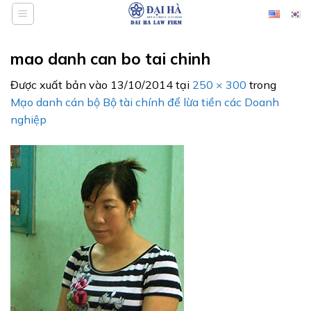
Bỏ
qua
nội
mao danh can bo tai chinh
dung
Được xuất bản vào
13/10/2014
tại
250 × 300
trong
Mạo danh cán bộ Bộ tài chính để lừa tiền các Doanh
nghiệp