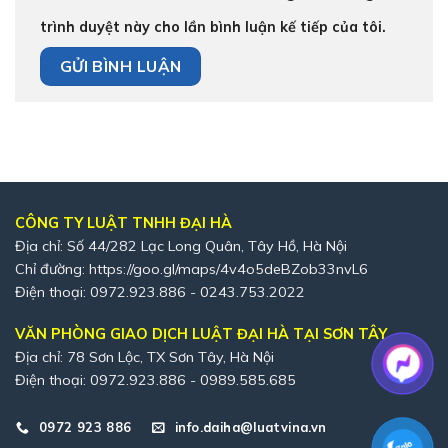
trình duyệt này cho lần bình luận kế tiếp của tôi.
CÔNG TY LUẬT TNHH ĐẠI HÀ
Địa chỉ: Số 44/282 Lạc Long Quân, Tây Hồ, Hà Nội
Chỉ đường:
https://goo.gl/maps/4v4o5deBZob33nvL6
Điện thoại: 0972.923.886 - 0243.753.2022
VĂN PHÒNG GIAO DỊCH LUẬT ĐẠI HÀ TẠI SƠN TÂY
Địa chỉ: 78 Sơn Lộc, TX Sơn Tây, Hà Nội
Điện thoại: 0972.923.886 - 0989.585.685
0972 923 886
info.daiha@luatvina.vn