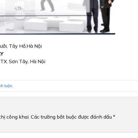
Bưởi, Tây Hồ,Hà Nội
ÂY
, TX. Sơn Tây, Hà Nội
nh luận
.
hị công khai.
Các trường bắt buộc được đánh dấu
*