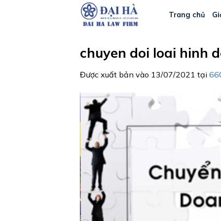
Bỏ
Trang chủ
Gi
qua
nội
dung
chuyen doi loai hinh 
Được xuất bản vào
13/07/2021
tại
66