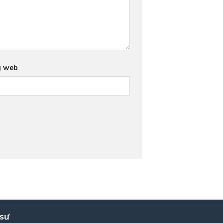
g web
 sư