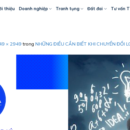
ới thiệu
Doanh nghiệp
Tranh tụng
Đất đai
Tư vấn T
49 × 2949
trong
NHỮNG ĐIỀU CẦN BIẾT KHI CHUYỂN ĐỔI 