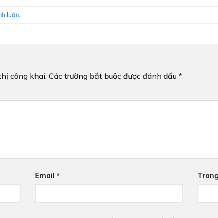
nh luận
.
hị công khai.
Các trường bắt buộc được đánh dấu
*
Email
*
Tran