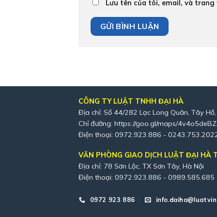
Lưu tên của tôi, email, và trang
CÔNG TY LUẬT TNHH ĐẠI HÀ
Địa chỉ: Số 44/282 Lạc Long Quân, Tây Hồ,
Chỉ đường:
https://goo.gl/maps/4v4o5deB
Điện thoại: 0972.923.886 - 0243.753.202
VĂN PHÒNG GIAO DỊCH LUẬT ĐẠI HÀ T
Địa chỉ: 78 Sơn Lộc, TX Sơn Tây, Hà Nội
Điện thoại: 0972.923.886 - 0989.585.685
0972 923 886
info.daiha@luatvin