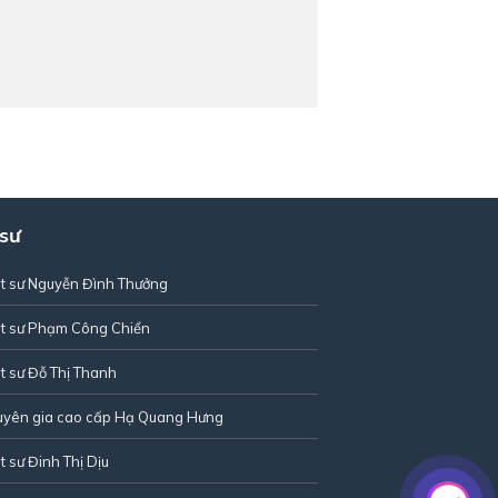
 sư
t sư Nguyễn Đình Thưởng
t sư Phạm Công Chiển
t sư Đỗ Thị Thanh
uyên gia cao cấp Hạ Quang Hưng
t sư Đinh Thị Dịu