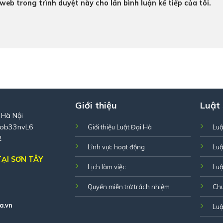
 web trong trình duyệt này cho lần bình luận kế tiếp của tôi.
Giới thiệu
Luật
 Hà Nội
Zob33nvL6
Giới thiệu Luật Đại Hà
Luậ
2
Lĩnh vực hoạt động
Luậ
ẠI SƠN TÂY
Lịch làm việc
Luậ
Quyền miễn trừ trách nhiệm
Ch
a.vn
Luậ