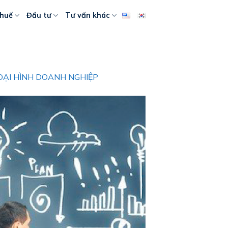
huế
Đầu tư
Tư vấn khác
LOẠI HÌNH DOANH NGHIỆP