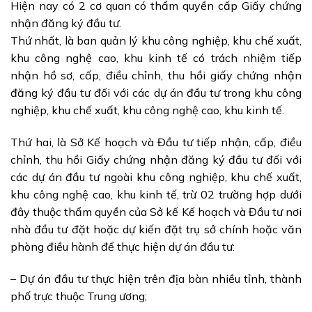
Hiện nay có 2 cơ quan có thẩm quyền cấp Giấy chứng
nhận đăng ký đầu tư.
Thứ nhất, là ban quản lý khu công nghiệp, khu chế xuất,
khu công nghệ cao, khu kinh tế có trách nhiệm tiếp
nhận hồ sơ, cấp, điều chỉnh, thu hồi giấy chứng nhận
đăng ký đầu tư đối với các dự án đầu tư trong khu công
nghiệp, khu chế xuất, khu công nghệ cao, khu kinh tế.
Thứ hai, là Sở Kế hoạch và Đầu tư tiếp nhận, cấp, điều
chỉnh, thu hồi Giấy chứng nhận đăng ký đầu tư đối với
các dự án đầu tư ngoài khu công nghiệp, khu chế xuất,
khu công nghệ cao, khu kinh tế, trừ 02 trường hợp dưới
đây thuộc thẩm quyền của Sở kế Kế hoạch và Đầu tư nơi
nhà đầu tư đặt hoặc dự kiến đặt trụ sở chính hoặc văn
phòng điều hành để thực hiện dự án đầu tư:
– Dự án đầu tư thực hiện trên địa bàn nhiều tỉnh, thành
phố trực thuộc Trung ương;