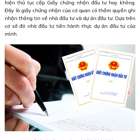
hiện thủ tục cấp Giấy chứng nhận đầu tư hay không.
Đây là giấy chứng nhận của cơ quan có thẩm quyền ghi
nhận thông tin về nhà đầu tư và dự án đầu tư. Dựa trên
cơ sở đó nhà đầu tư tiến hành thực dự án đầu tư của
mình.