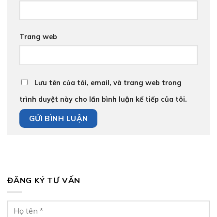
Trang web
Lưu tên của tôi, email, và trang web trong
trình duyệt này cho lần bình luận kế tiếp của tôi.
ĐĂNG KÝ TƯ VẤN