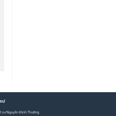
 sư
t sư Nguyễn Đình Thưởng