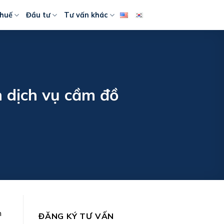
huế
Đầu tư
Tư vấn khác
h dịch vụ cầm đồ
m
ĐĂNG KÝ TƯ VẤN