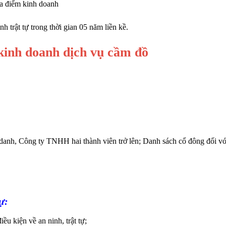
ịa điểm kinh doanh
 trật tự trong thời gian 05 năm liền kề.
kinh doanh dịch vụ cầm đồ
 danh, Công ty TNHH hai thành viên trở lên; Danh sách cổ đông đối vớ
ự:
u kiện về an ninh, trật tự;