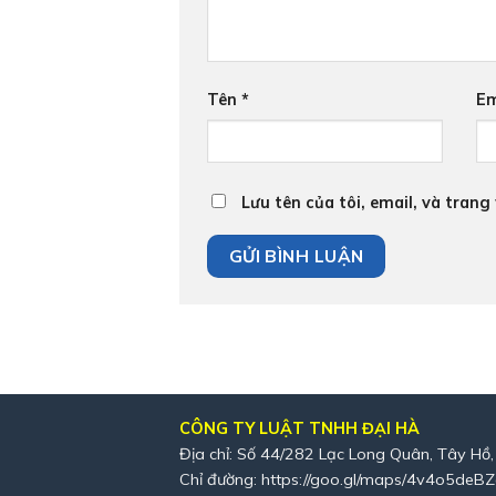
Tên
*
Em
Lưu tên của tôi, email, và trang
CÔNG TY LUẬT TNHH ĐẠI HÀ
Địa chỉ: Số 44/282 Lạc Long Quân, Tây Hồ,
Chỉ đường:
https://goo.gl/maps/4v4o5deB