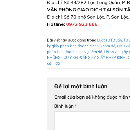
Địa chỉ: Số 44/282 Lạc Long Quân, P. 
VĂN PHÒNG GIAO DỊCH TẠI SƠN T
Địa chỉ: Số 78 phố Sơn Lộc, P. Sơn Lộc
Hotline:
0972 923 886
Bài viết này được đăng trong
Luật sư Tư vấn
,
Tư 
ký giấy phép kinh doanh dịch vụ cầm đồ
,
Điều ki
phép kinh doanh dịch vụ cầm đồ
,
Hồ sơ xin giấy 
NHỮNG LƯU Ý KHI ĐĂNG KÝ GIẤY PHÉP KINH
cầm đồ
.
Để lại một bình luận
Email của bạn sẽ không được hiển t
Bình luận
*