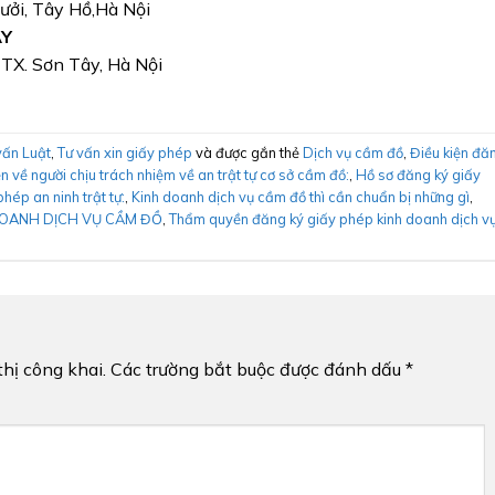
Bưởi, Tây Hồ,Hà Nội
ÂY
, TX. Sơn Tây, Hà Nội
vấn Luật
,
Tư vấn xin giấy phép
và được gắn thẻ
Dịch vụ cầm đồ
,
Điều kiện đă
ện về người chịu trách nhiệm về an trật tự cơ sở cầm đồ:
,
Hồ sơ đăng ký giấy
phép an ninh trật tự:
,
Kinh doanh dịch vụ cầm đồ thì cần chuẩn bị những gì
,
 DOANH DỊCH VỤ CẦM ĐỒ
,
Thẩm quyền đăng ký giấy phép kinh doanh dịch v
hị công khai.
Các trường bắt buộc được đánh dấu
*