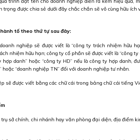
 quá trình đặt tên cho doanh nghiệp diễn ra kém hiệu quả, 
n trọng được chia sẻ dưới đây chắc chắn sẽ vô cùng hữu ích 
thành tố
theo thứ tự sau đây:
 doanh nghiệp sẽ được viết là “công ty trách nhiệm hữu h
ách nhiệm hữu hạn; công ty cổ phần sẽ được viết là “công ty
ty hợp danh” hoặc “công ty HD” nếu là công ty hợp danh, đ
” hoặc “doanh nghiệp TN” đối với doanh nghiệp tư nhân.
p sẽ được viết bằng các chữ cái trong bảng chữ cái tiếng Vi
ểm
trụ sở chính, chi nhánh hay văn phòng đại diện, địa điểm k