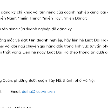
 đăng ký chỉ khác với tên riêng của doanh nghiệp cùng loại
iền Nam”, “miền Trung”, “miền Tây”, “miền Đông”;
i tên riêng của doanh nghiệp đã đăng ký.
ớng mắc về
đặt tên doanh nghiệp
, hãy liên hệ Luật Đại Hà
hé! Với đội ngũ chuyên gia hàng đầu trong lĩnh vực tư vấn p
ải thất vọng. Liên hệ ngay Luật Đại Hà theo thông tin dưới 
ng Quân, phường Bưởi, quận Tây Hồ, thành phố Hà Nội.
2022 Email:
daiha@luatvina.vn