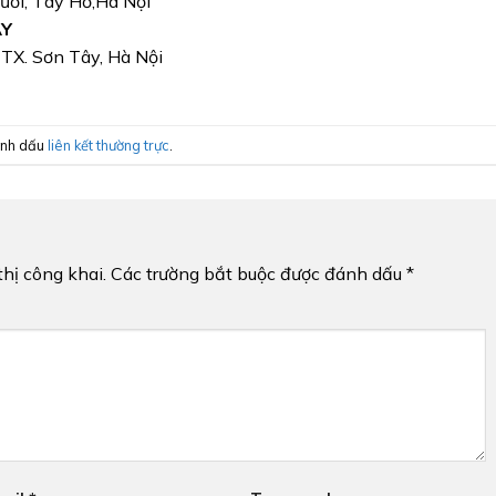
Bưởi, Tây Hồ,Hà Nội
ÂY
, TX. Sơn Tây, Hà Nội
ánh dấu
liên kết thường trực
.
hị công khai.
Các trường bắt buộc được đánh dấu
*