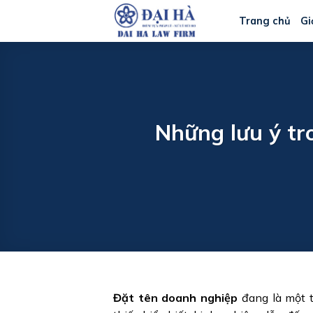
Bỏ
Trang chủ
Gi
qua
nội
dung
Những lưu ý tr
Đặt tên doanh nghiệp
đang là một t