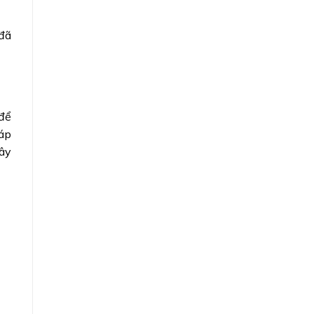
 đã
 để
háp
đây