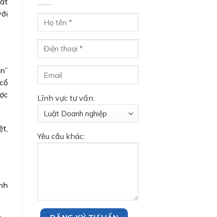
mất
với
ạn”
 cổ
ược
Lĩnh vực tư vấn:
ệt,
Yêu cầu khác:
inh