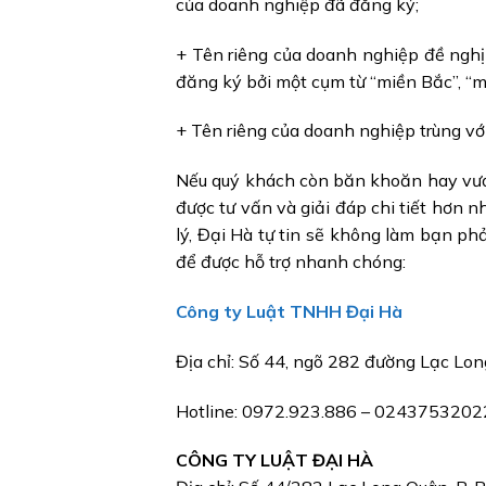
của doanh nghiệp đã đăng ký;
+ Tên riêng của doanh nghiệp đề nghị
đăng ký bởi một cụm từ “miền Bắc”, “m
+ Tên riêng của doanh nghiệp trùng vớ
Nếu quý khách còn băn khoăn hay vư
được tư vấn và giải đáp chi tiết hơn n
lý, Đại Hà tự tin sẽ không làm bạn ph
để được hỗ trợ nhanh chóng:
Công ty Luật TNHH Đại Hà
Địa chỉ: Số 44, ngõ 282 đường Lạc Lo
Hotline: 0972.923.886 – 0243753
CÔNG TY LUẬT ĐẠI HÀ