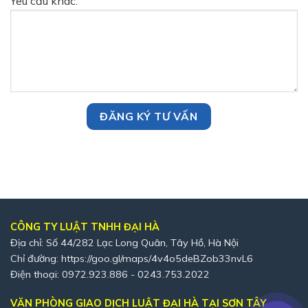
Yêu cầu khác:
CÔNG TY LUẬT TNHH ĐẠI HÀ
Địa chỉ: Số 44/282 Lạc Long Quân, Tây Hồ, Hà Nội
Chỉ đường:
https://goo.gl/maps/4v4o5deBZob33nvL6
Điện thoại: 0972.923.886 - 0243.753.2022
VĂN PHÒNG GIAO DỊCH LUẬT ĐẠI HÀ TẠI SƠN TÂY