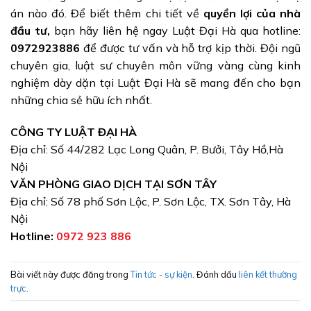
án nào đó. Để biết thêm chi tiết về
quyền lợi của nhà
đầu tư,
bạn hãy liên hệ ngay Luật Đại Hà qua hotline:
0972923886
để được tư vấn và hỗ trợ kịp thời. Đội ngũ
chuyên gia, luật sư chuyên môn vững vàng cùng kinh
nghiệm dày dặn tại Luật Đại Hà sẽ mang đến cho bạn
những chia sẻ hữu ích nhất.
CÔNG TY LUẬT ĐẠI HÀ
Địa chỉ: Số 44/282 Lạc Long Quân, P. Bưởi, Tây Hồ,Hà
Nội
VĂN PHÒNG GIAO DỊCH TẠI SƠN TÂY
Địa chỉ: Số 78 phố Sơn Lộc, P. Sơn Lộc, TX. Sơn Tây, Hà
Nội
Hotline:
0972 923 886
Bài viết này được đăng trong
Tin tức - sự kiện
. Đánh dấu
liên kết thường
trực
.