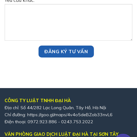
Yêu cầu khác:
CÔNG TY LUẬT TNHH ĐẠI HÀ
Địa chỉ: Số 44/282 Lạc Long Quân, Tây Hồ, Hà Nội
Chỉ đường:
https://goo.gl/maps/4v4o5deBZob33nvL6
Điện thoại: 0972.923.886 - 0243.753.2022
VĂN PHÒNG GIAO DỊCH LUẬT ĐẠI HÀ TẠI SƠN TÂY