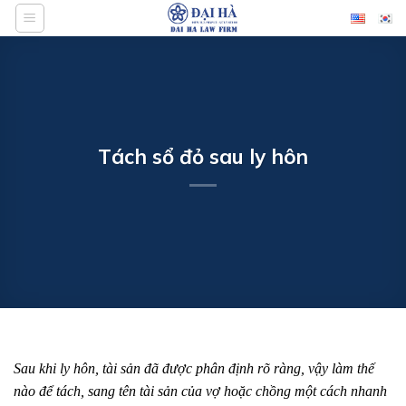
Bỏ
qua
nội
dung
Tách sổ đỏ sau ly hôn
Sau khi ly hôn, tài sản đã được phân định rõ ràng, vậy làm thế
nào để tách, sang tên tài sản của vợ hoặc chồng một cách nhanh