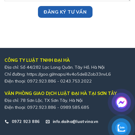
CÔNG TY LUẬT TNHH ĐẠI HÀ
Địa chỉ: Số 44/282 Lạc Long Quân, Tây Hồ, Hà Nội
Chỉ đường:
https://goo.gl/maps/4v4o5deBZob33nvL6
Điện thoại: 0972.923.886 - 0243.753.2022
VĂN PHÒNG GIAO DỊCH LUẬT ĐẠI HÀ TẠI SƠN TÂY
Địa chỉ: 78 Sơn Lộc, TX Sơn Tây, Hà Nội
Điện thoại: 0972.923.886 - 0989.585.685
0972 923 886
info.daiha@luatvina.vn