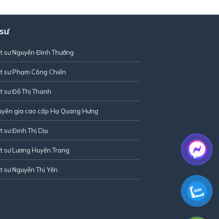
 sư
t sư Nguyễn Đình Thưởng
t sư Phạm Công Chiển
t sư Đỗ Thị Thanh
uyên gia cao cấp Hạ Quang Hưng
t sư Đinh Thị Dịu
t sư Lương Huyền Trang
t sư Nguyễn Thị Yến