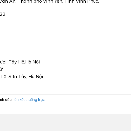
 Văn An, Thành phố Vĩnh Yên, Tỉnh Vĩnh Phúc.
022
Bưởi, Tây Hồ,Hà Nội
ÂY
, TX. Sơn Tây, Hà Nội
ánh dấu
liên kết thường trực
.