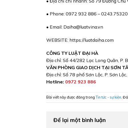
• Địa chỉ chi nhánh: Số 79 Đường Chu
• Phone: 0972 932 886 – 0243.7532
• Email: Daiha@luatvina.vn
WEBSITE: https://luatdaiha.com
CÔNG TY LUẬT ĐẠI HÀ
Địa chỉ: Số 44/282 Lạc Long Quân, P. 
VĂN PHÒNG GIAO DỊCH TẠI SƠN T
Địa chỉ: Số 78 phố Sơn Lộc, P. Sơn Lộc
Hotline:
0972 923 886
Bài viết này được đăng trong
Tin tức - sự kiện
. Đ
Để lại một bình luận