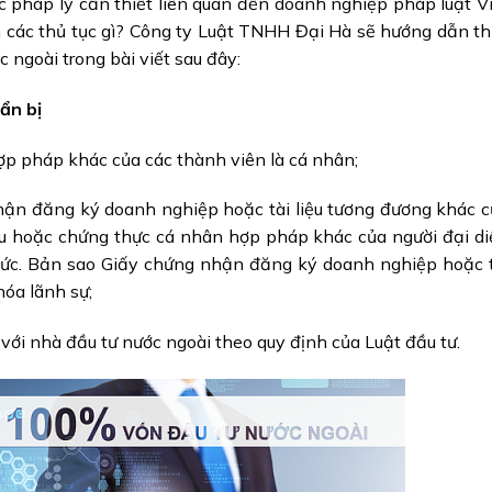
c pháp lý cần thiết liên quan đến doanh nghiệp pháp luật V
 các thủ tục gì? Công ty Luật TNHH Đại Hà sẽ hướng dẫn t
 ngoài trong bài viết sau đây:
ẩn bị
ợp pháp khác của các thành viên là cá nhân;
hận đăng ký doanh nghiệp hoặc tài liệu tương đương khác 
ếu hoặc chứng thực cá nhân hợp pháp khác của người đại d
chức. Bản sao Giấy chứng nhận đăng ký doanh nghiệp hoặc 
óa lãnh sự;
với nhà đầu tư nước ngoài theo quy định của Luật đầu tư.