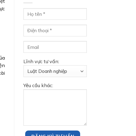
iệt
hực
của
Lĩnh vực tư vấn:
iện
tài
Yêu cầu khác: