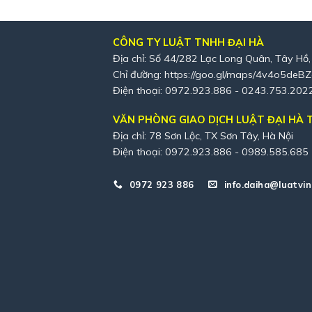
CÔNG TY LUẬT TNHH ĐẠI HÀ
Địa chỉ: Số 44/282 Lạc Long Quân, Tây Hồ,
Chỉ đường:
https://goo.gl/maps/4v4o5deB
Điện thoại: 0972.923.886 - 0243.753.202
VĂN PHÒNG GIAO DỊCH LUẬT ĐẠI HÀ T
Địa chỉ: 78 Sơn Lộc, TX Sơn Tây, Hà Nội
Điện thoại: 0972.923.886 - 0989.585.685
0972 923 886
info.daiha@luatvin