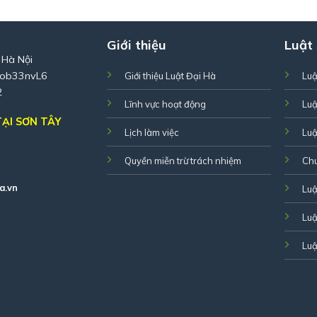
Giới thiệu
Luật
 Hà Nội
Zob33nvL6
Giới thiệu Luật Đại Hà
Luậ
2
Lĩnh vực hoạt động
Luậ
ẠI SƠN TÂY
Lịch làm việc
Luậ
Quyền miễn trừ trách nhiệm
Ch
a.vn
Luậ
Luậ
Luậ