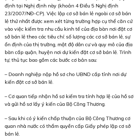
định tại Nghị định này (khoản 4 Điều 5 Nghị định
23/2007/NĐ-CP). Việc lập cơ sở bán lẻ ngoài cơ sở bán
lẻ thứ nhất được xem xét từng trường hợp cụ thể căn cứ
vào việc kiểm tra nhu cầu kinh tế của địa bàn nơi đặt cơ
sở bán lẻ theo các tiêu chí: số lượng các cơ sở bán lẻ, sự
ổn định của thị trường, mật độ dân cư và quy mô của địa
bàn cấp quận, huyện nơi dự kiến đặt cơ sở bán lẻ. Trình
tự, thủ tục bao gồm các bước cơ bản sau:
– Doanh nghiệp nộp hồ sơ cho UBND cấp tỉnh nơi dự
kiến đặt cơ sở bán lẻ.
– Cơ quan tiếp nhận hồ sơ kiếm tra tính hợp lệ của hồ sơ
và gửi hồ sơ lấy ý kiến của Bộ Công Thương.
– Sau khi có ý kiến chấp thuận của Bộ Công Thương cơ
quan nhà nước có thẩm quyền cấp Giấy phép lập cơ sở
bán lẻ.