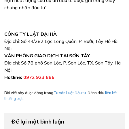
hạn hoạt động của dự án đầu tư được ghi trong Giấy
chứng nhận đầu tư”
CÔNG TY LUẬT ĐẠI HÀ
Địa chỉ: Số 44/282 Lạc Long Quân, P. Bưởi, Tây Hồ,Hà
Nội
VĂN PHÒNG GIAO DỊCH TẠI SƠN TÂY
Địa chỉ: Số 78 phố Sơn Lộc, P. Sơn Lộc, TX. Sơn Tây, Hà
Nội
Hotline:
0972 923 886
Bài viết này được đăng trong
Tư vấn Luật Đầu tư
. Đánh dấu
liên kết
thường trực
.
Để lại một bình luận